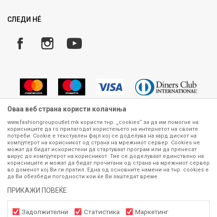
Рекламации
Замена и рефундација на производи
СЛЕДИ НÉ
Услови за испорака
Плаќање
Оваа веб страна користи колачиња
www.fashiongroupoutlet.mk користи тнр. „cookies“ за да им помогне на
корисниците да го прилагодат користењето на интернетот на своите
Сите информации околу производите кои се изложени на нашата
потреби. Cookie е текстуален фајл кој се доделува на хард дискот на
онлајн продавница се стремиме да бидат конкретни, точни и прецизни,
компјутерот на корисникот од страна на мрежниот сервер. Cookies не
можат да бидат искористени да стартуваат програм или да пренесат
меѓутоа не можеме да гарантираме дека се без ниту една грешка или
вирус до компјутерот на корисникот. Тие се доделуваат единствено на
пак дека сите производи во моментот се достапни на залиха.
корисниците и можат да бидат прочитани од страна на мрежниот сервер
Фотографиите се најверодостојниот приказ на производот. Доколку
во доменот кој Ви ги пратил. Една од основните намени на тнр. сookies е
дојде до потреба за замена на производ или рефундација, процедурата
да Ви обезбеди погодности кои ќе Ви заштедат време.
може да трае до 15 работни дена. За повеќе информации,
ПРИКАЖИ ПОВЕЌЕ
контактирајте не на телефонскиот број 070 275 363 или на е-
маил
outlet@fashiongroup.com.mk
од
понеделник до петок (08-16ч)
и сабота (10-15ч)
Задолжителни
Статистика
Маркетинг