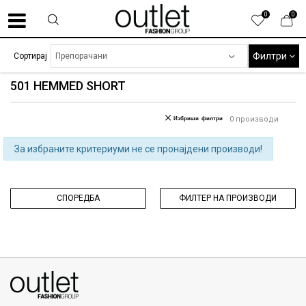
0
0
Филтри
Сортирај
501 HEMMED SHORT
Избриши филтри
0
производи
За избраните критериуми не се пронајдени производи!
СПОРЕДБА
ФИЛТЕР НА ПРОИЗВОДИ
070275363
ул. Никола Кљусев бр.6, кат 7