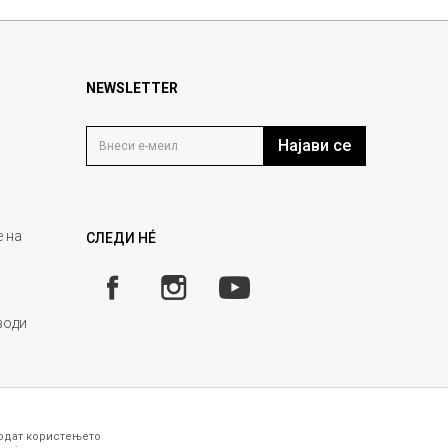
NEWSLETTER
Најави се
 на
СЛЕДИ НÉ
води
годат користењето