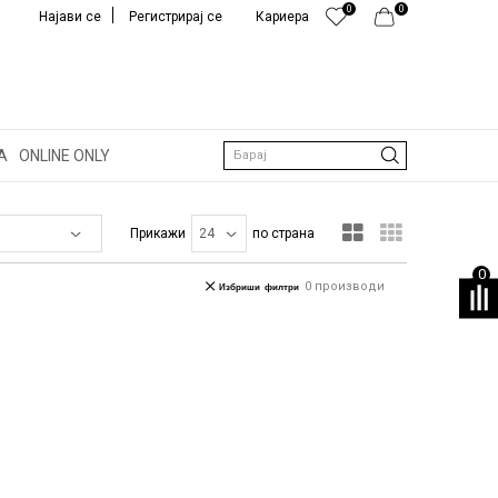
0
0
Најави се
Регистрирај се
Кариера
А
ONLINE ONLY
Барај
Прикажи
по страна
0
0
производи
Избриши филтри