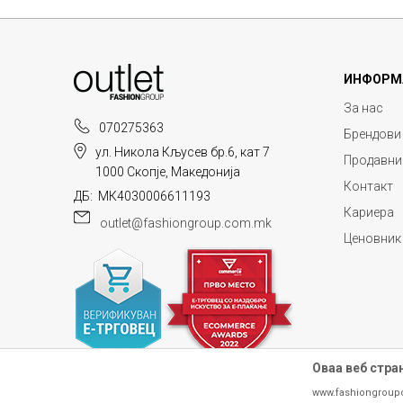
ИНФОРМ
За нас
070275363
Брендови
ул. Никола Кљусев бр.6, кат 7
Продавни
1000 Скопје, Македонија
Контакт
ДБ: МК4030006611193
Кариера
outlet@fashiongroup.com.mk
Ценовник
Оваа веб стра
www.fashiongroup