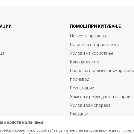
АЦИИ
ПОМОШ ПРИ КУПУВАЊЕ
Најчести прашања
Политика на приватност
ца
Услови на користење
Како да купите
Право на повлекување/враќање
производ
Рекламации
Замена и рефундација на произ
Услови за испорака
Плаќање
на користи колачиња
outlet.mk користи тнр. „cookies“ за да им помогне на корисниците да го прила