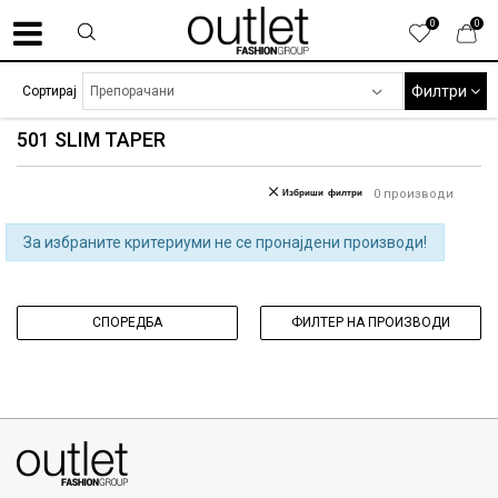
0
0
Филтри
Сортирај
501 SLIM TAPER
Избриши филтри
0
производи
За избраните критериуми не се пронајдени производи!
СПОРЕДБА
ФИЛТЕР НА ПРОИЗВОДИ
070275363
ул. Никола Кљусев бр.6, кат 7