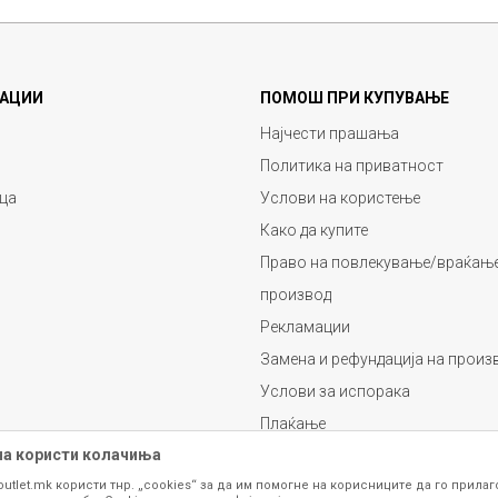
АЦИИ
ПОМОШ ПРИ КУПУВАЊЕ
Најчести прашања
Политика на приватност
ца
Услови на користење
Како да купите
Право на повлекување/враќање
производ
Рекламации
Замена и рефундација на произ
Услови за испорака
Плаќање
на користи колачиња
outlet.mk користи тнр. „cookies“ за да им помогне на корисниците да го прила