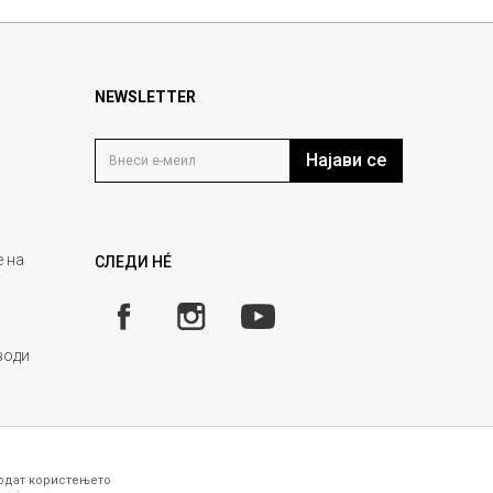
NEWSLETTER
Најави се
 на
СЛЕДИ НÉ
води
годат користењето