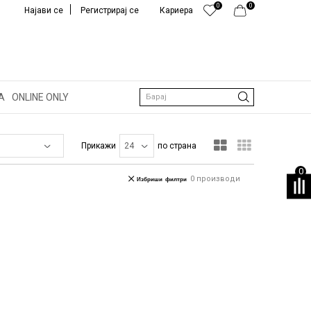
0
0
Најави се
Регистрирај се
Кариера
А
ONLINE ONLY
Барај
Прикажи
по страна
0
0
производи
Избриши филтри