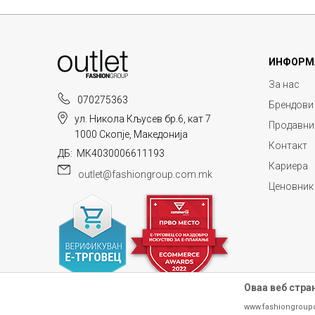
ИНФОРМ
За нас
070275363
Брендови
ул. Никола Кљусев бр.6, кат 7
Продавни
1000 Скопје, Македонија
Контакт
ДБ: МК4030006611193
Кариера
outlet@fashiongroup.com.mk
Ценовник
Оваа веб стра
www.fashiongroup