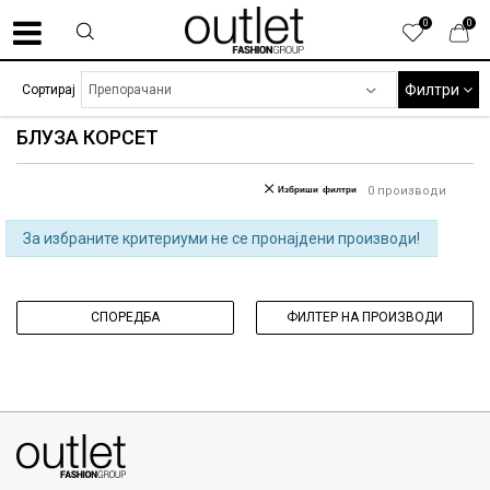
0
0
Филтри
Сортирај
БЛУЗА КОРСЕТ
Избриши филтри
0
производи
За избраните критериуми не се пронајдени производи!
СПОРЕДБА
ФИЛТЕР НА ПРОИЗВОДИ
070275363
ул. Никола Кљусев бр.6, кат 7