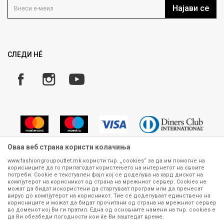
Кариера
Најави се
Како да купите
Ценовник
Право на повлекување/враќање на производ
Рекламации
Замена и рефундација на производи
СЛЕДИ НÉ
Услови за испорака
Плаќање
Оваа веб страна користи колачиња
www.fashiongroupoutlet.mk користи тнр. „cookies“ за да им помогне на
корисниците да го прилагодат користењето на интернетот на своите
Сите информации околу производите кои се изложени на нашата
потреби. Cookie е текстуален фајл кој се доделува на хард дискот на
онлајн продавница се стремиме да бидат конкретни, точни и прецизни,
компјутерот на корисникот од страна на мрежниот сервер. Cookies не
можат да бидат искористени да стартуваат програм или да пренесат
меѓутоа не можеме да гарантираме дека се без ниту една грешка или
вирус до компјутерот на корисникот. Тие се доделуваат единствено на
пак дека сите производи во моментот се достапни на залиха.
корисниците и можат да бидат прочитани од страна на мрежниот сервер
Фотографиите се најверодостојниот приказ на производот. Доколку
во доменот кој Ви ги пратил. Една од основните намени на тнр. сookies е
дојде до потреба за замена на производ или рефундација, процедурата
да Ви обезбеди погодности кои ќе Ви заштедат време.