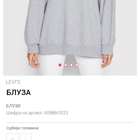
1
2
3
4
LEVI'S
БЛУЗА
БЛУЗИ
Шифра на артикл:
A0888-0023
Одбери големина:
M
L