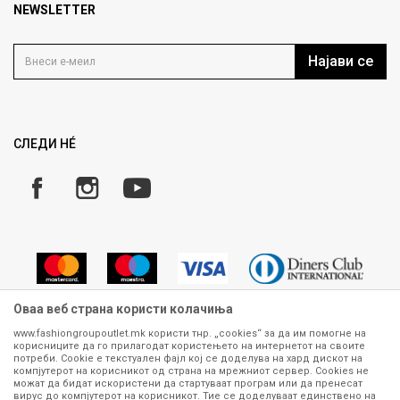
Продавница
NEWSLETTER
Политика на приватност
Контакт
Услови на користење
Кариера
Најави се
Како да купите
Ценовник
Право на повлекување/враќање на производ
Рекламации
Замена и рефундација на производи
СЛЕДИ НÉ
Услови за испорака
Плаќање
Оваа веб страна користи колачиња
www.fashiongroupoutlet.mk користи тнр. „cookies“ за да им помогне на
корисниците да го прилагодат користењето на интернетот на своите
Сите информации околу производите кои се изложени на нашата
потреби. Cookie е текстуален фајл кој се доделува на хард дискот на
онлајн продавница се стремиме да бидат конкретни, точни и прецизни,
компјутерот на корисникот од страна на мрежниот сервер. Cookies не
можат да бидат искористени да стартуваат програм или да пренесат
меѓутоа не можеме да гарантираме дека се без ниту една грешка или
вирус до компјутерот на корисникот. Тие се доделуваат единствено на