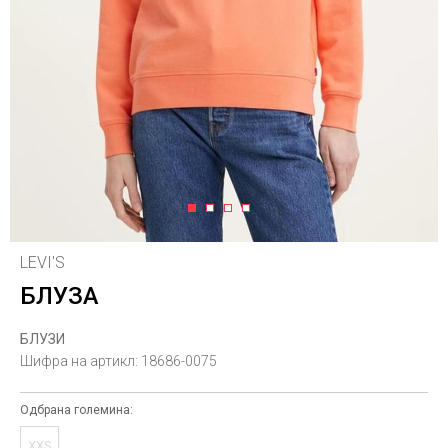
1
2
3
4
LEVI'S
БЛУЗА
БЛУЗИ
Шифра на артикл:
18686-0075
Одбрана големина:
XXS