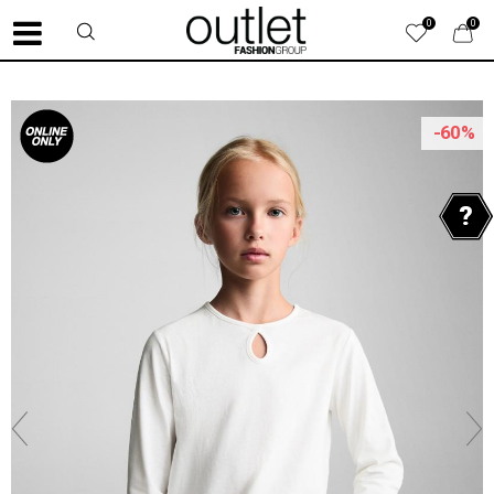
0
0
-60
%