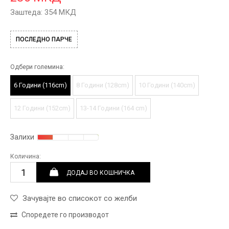
Заштеда:
354
МКД
ПОСЛЕДНО ПАРЧЕ
Одбери големина:
6 Години (116cm)
8 Години (128cm)
10 Години (140cm)
12 Години (152cm)
13-14 Години (164 cm)
Залихи
Количина:
ДОДАЈ ВО КОШНИЧКА
Зачувајте во списокот со желби
Споредете го производот