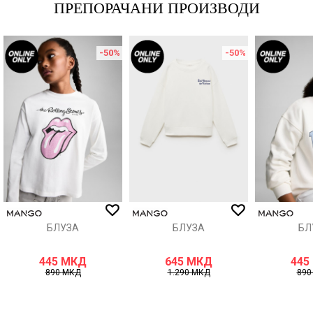
ПРЕПОРАЧАНИ ПРОИЗВОДИ
-50
%
-50
%
Порака
ИСПРАТИ
БЛУЗА
БЛУЗА
БЛ
445
МКД
645
МКД
445
890
МКД
1.290
МКД
89