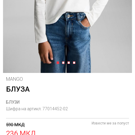
1
2
3
4
MANGO
БЛУЗА
БЛУЗИ
Шифра на артикл:
77014452-02
Извести ме за попуст
590
МКД
236
МКД