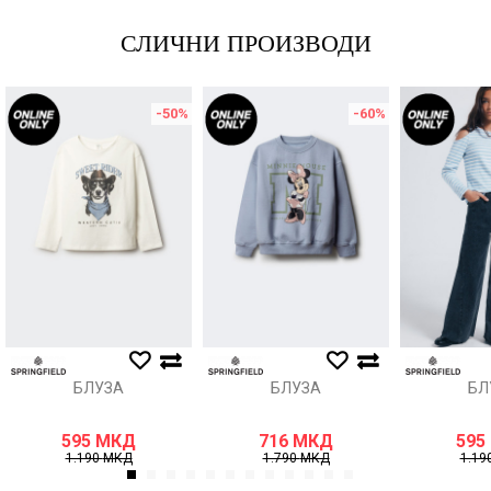
СЛИЧНИ ПРОИЗВОДИ
-50
%
-60
%
БЛУЗА
БЛУЗА
БЛ
595
МКД
716
МКД
595
1.190
МКД
1.790
МКД
1.19
1
2
3
4
5
6
7
8
9
10
11
12