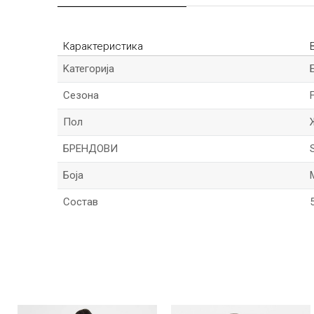
Карактеристика
Kатегорија
Сезона
Пол
БРЕНДОВИ
Боја
Состав
Име/Прекар
Порака