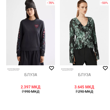
-70
%
-50
%
ИСПРАТИ
БЛУЗА
БЛУЗА
2.397
МКД
3.645
МКД
7.990
МКД
7.290
МКД