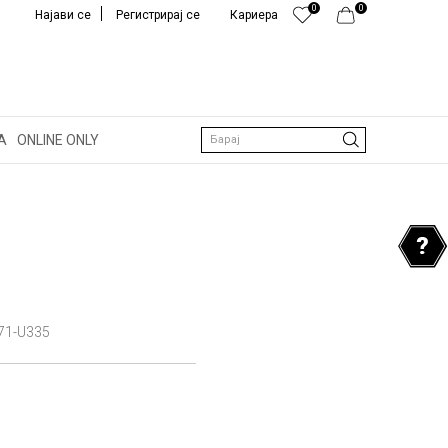
0
0
Најави се
Регистрирај се
Кариера
А
ONLINE ONLY
Барај
71-U335