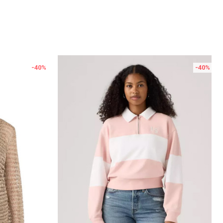
-40
%
-40
%