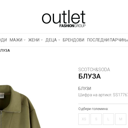
ОДИ
МАЖИ
ЖЕНИ
ДЕЦА
БРЕНДОВИ
ПОСЛЕДНИ ПАРЧИЊ
БЛУЗА
SCOTCH&SODA
БЛУЗА
БЛУЗИ
Шифра на артикл:
SS1776
Одбери големина:
XS
S
L
M