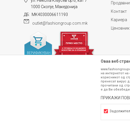
ул. Никола Кљусев бр.6, кат 7
Продавни
1000 Скопје, Македонија
Контакт
ДБ: МК4030006611193
Кариера
outlet@fashiongroup.com.mk
Ценовник
Оваа веб стра
www.fashiongroup
на интернетот на 
корисникот од ст
пренесат вирус д
прочитани од стр
е да Ви обезбеди
ПРИКАЖИ ПОВ
Сите информации околу производите кои 
гарантираме дека се без ниту една гре
производот. Доколку дојде до потре
Задолжите
контактирајте не на телефонскиот б
Задолжителни
h
©2026