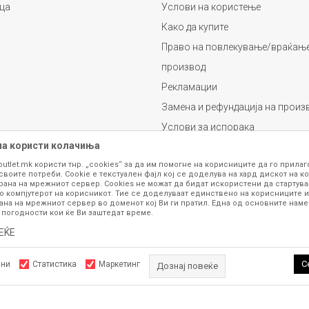
ца
Услови на користење
Како да купите
Право на повлекување/враќање
производ
Рекламации
Замена и рефундација на произ
Услови за испорака
на користи колачиња
Плаќање
outlet.mk користи тнр. „cookies“ за да им помогне на корисниците да го прила
своите потреби. Cookie е текстуален фајл кој се доделува на хард дискот на ко
рана на мрежниот сервер. Cookies не можат да бидат искористени да стартува
о компјутерот на корисникот. Тие се доделуваат единствено на корисниците и
ана на мрежниот сервер во доменот кој Ви ги пратил. Една од основните намен
 погодности кои ќе Ви заштедат време.
ЕЌЕ
се изложени на нашата онлајн продавница се стремиме да бидат конкретни,
шка или пак дека сите производи во моментот се достапни на залиха. Фотог
ба за замена на производ или рефундација, процедурата може да трае до 15 
С
лни
Статистика
Маркетинг
Дознај повеќе
рој 070 275 363 или на е-маил
outlet@fashiongroup.com.mk
од
понеделник до
Задолжителните колачиња ја прават страницата употреблива, 
ttps://www.fashiongroupoutlet.mk/
NB SOFT
, Изработено од
. Сите права