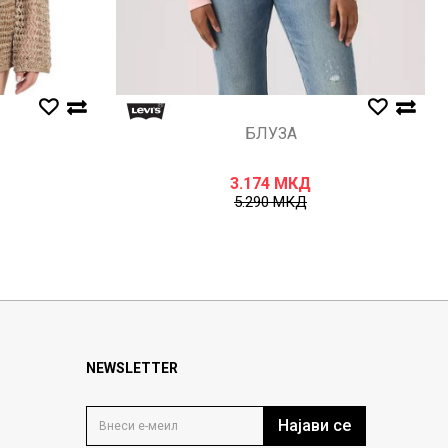
БЛУЗА
3.174
МКД
5.290
МКД
NEWSLETTER
Најави се