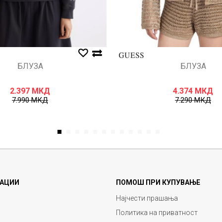
БЛУЗА
БЛУЗА
2.397
МКД
4.374
МКД
7.990
МКД
7.290
МКД
1
2
3
4
5
6
7
8
9
10
11
12
АЦИИ
ПОМОШ ПРИ КУПУВАЊЕ
Најчести прашања
Политика на приватност