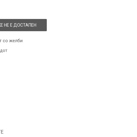
Е НЕ Е ДОСТАПЕН
т со желби
одот
ТЕ