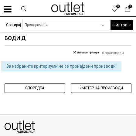
0
0
Филтри
Сортирај
БОДИ Д
Избриши филтри
0
производи
За избраните критериуми не се пронајдени производи!
СПОРЕДБА
ФИЛТЕР НА ПРОИЗВОДИ
070275363
ул. Никола Кљусев бр.6, кат 7