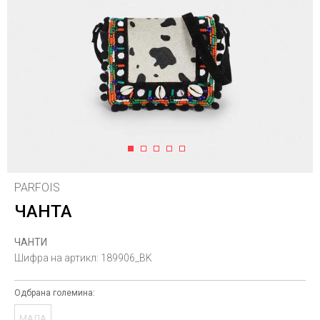
1
2
3
4
5
PARFOIS
ЧАНТА
ЧАНТИ
Шифра на артикл:
189906_BK
Одбрана големина:
МАЛА