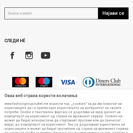
Контакт
Услови на користење
Кариера
Најави се
Како да купите
Ценовник
Право на повлекување/враќање на производ
Рекламации
Замена и рефундација на производи
СЛЕДИ НÉ
Услови за испорака
Плаќање
Оваа веб страна користи колачиња
www.fashiongroupoutlet.mk користи тнр. „cookies“ за да им помогне на
корисниците да го прилагодат користењето на интернетот на своите
Сите информации околу производите кои се изложени на нашата
потреби. Cookie е текстуален фајл кој се доделува на хард дискот на
онлајн продавница се стремиме да бидат конкретни, точни и прецизни,
компјутерот на корисникот од страна на мрежниот сервер. Cookies не
можат да бидат искористени да стартуваат програм или да пренесат
меѓутоа не можеме да гарантираме дека се без ниту една грешка или
вирус до компјутерот на корисникот. Тие се доделуваат единствено на
пак дека сите производи во моментот се достапни на залиха.
корисниците и можат да бидат прочитани од страна на мрежниот сервер
Фотографиите се најверодостојниот приказ на производот. Доколку
во доменот кој Ви ги пратил. Една од основните намени на тнр. сookies е