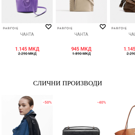
ИСПРАТИ
ЧАНТА
ЧАНТА
ЧА
1.145
МКД
945
МКД
1.14
2.290
МКД
1.890
МКД
2.29
СЛИЧНИ ПРОИЗВОДИ
-50
%
-40
%