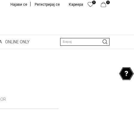
0
0
Најави се
Регистрирај се
Кариера
А
ONLINE ONLY
Барај
_OR