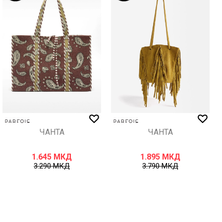
ЧАНТА
ЧАНТА
1.645
МКД
1.895
МКД
3.290
МКД
3.790
МКД