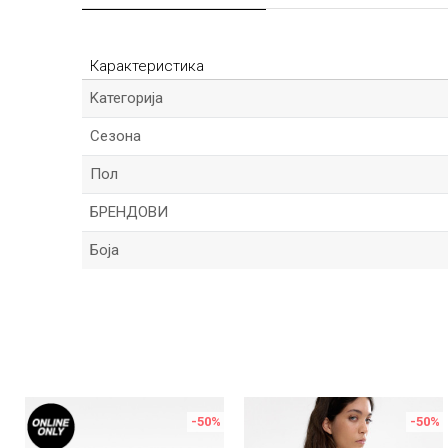
Карактеристика
Kатегорија
Сезона
Пол
БРЕНДОВИ
Боја
Име/Прекар
Порака
%
-50
%
-50
%