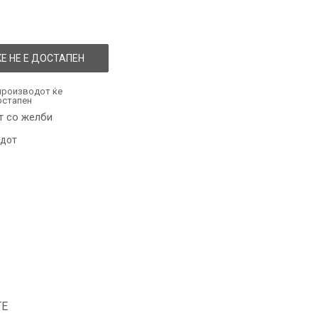
Е НЕ Е ДОСТАПЕН
производот ќе
остапен
т со желби
одот
ТЕ