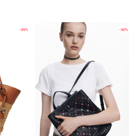
-40
%
-40
%