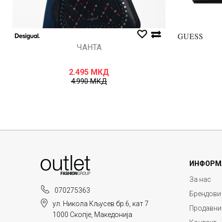
ЧАНТА
2.495
МКД
4.990
МКД
ИНФОРМ
За нас
070275363
Брендови
ул. Никола Кљусев бр.6, кат 7
Продавни
1000 Скопје, Македонија