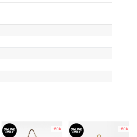
-50
%
-50
%