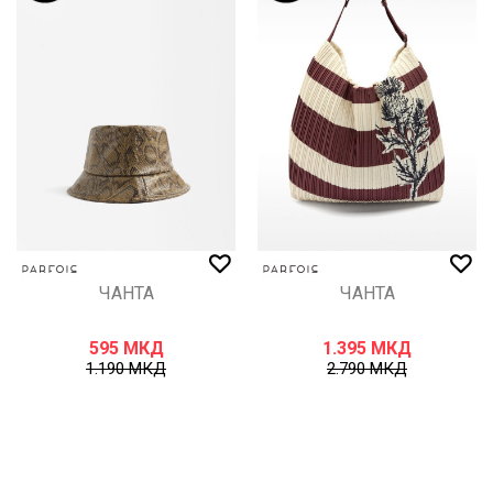
ЧАНТА
ЧАНТА
595
МКД
1.395
МКД
1.190
МКД
2.790
МКД