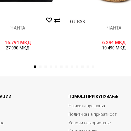
ЧАНТА
ЧАНТА
16.794
МКД
6.294
МКД
27.990
МКД
10.490
МКД
1
2
3
4
5
6
7
8
9
10
11
12
АЦИИ
ПОМОШ ПРИ КУПУВАЊЕ
Најчести прашања
Политика на приватност
ца
Услови на користење