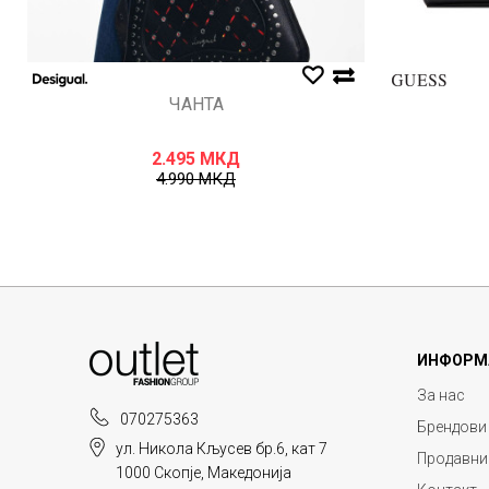
ЧАНТА
2.495
МКД
4.990
МКД
ИНФОРМ
За нас
070275363
Брендови
ул. Никола Кљусев бр.6, кат 7
Продавни
1000 Скопје, Македонија