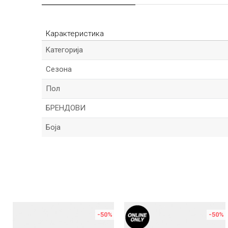
Карактеристика
Kатегорија
Сезона
Пол
БРЕНДОВИ
Боја
Име/Прекар
Порака
%
-50
%
-50
%