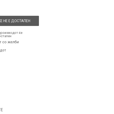
Е НЕ Е ДОСТАПЕН
производот ќе
остапен
т со желби
одот
ТЕ