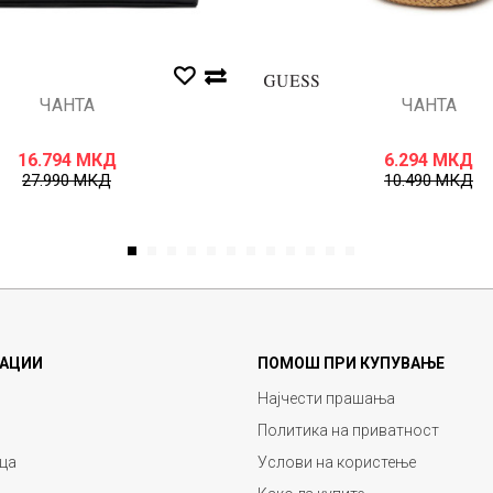
ЧАНТА
ЧАНТА
16.794
МКД
6.294
МКД
27.990
МКД
10.490
МКД
1
2
3
4
5
6
7
8
9
10
11
12
АЦИИ
ПОМОШ ПРИ КУПУВАЊЕ
Најчести прашања
Политика на приватност
ца
Услови на користење