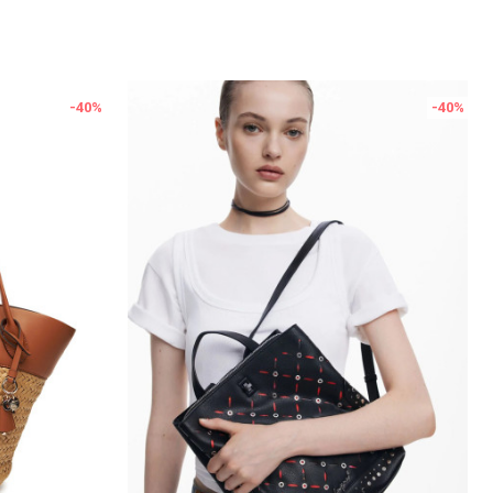
-40
%
-40
%