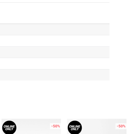
-50
%
-50
%