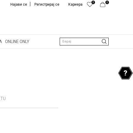
0
0
Најави се
Регистрирај се
Кариера
А
ONLINE ONLY
Барај
_TU