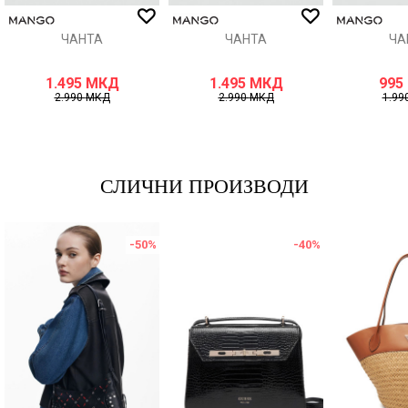
ЧАНТА
ЧАНТА
ЧА
1.495
МКД
1.495
МКД
995
2.990
МКД
2.990
МКД
1.99
СЛИЧНИ ПРОИЗВОДИ
-50
%
-40
%