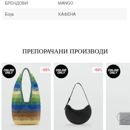
БРЕНДОВИ
MANGO
Боја
КАФЕНА
Име/Прекар
Е-меил
ПРЕПОРАЧАНИ ПРОИЗВОДИ
-50
%
-50
%
Порака
ИСПРАТИ