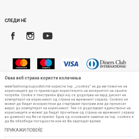
Ценовник
Право на повлекување/враќање на производ
Рекламации
Замена и рефундација на производи
СЛЕДИ НÉ
Услови за испорака
Плаќање
Оваа веб страна користи колачиња
www.fashiongroupoutlet.mk користи тнр. „cookies“ за да им помогне на
корисниците да го прилагодат користењето на интернетот на своите
Сите информации околу производите кои се изложени на нашата
потреби. Cookie е текстуален фајл кој се доделува на хард дискот на
онлајн продавница се стремиме да бидат конкретни, точни и прецизни,
компјутерот на корисникот од страна на мрежниот сервер. Cookies не
можат да бидат искористени да стартуваат програм или да пренесат
меѓутоа не можеме да гарантираме дека се без ниту една грешка или
вирус до компјутерот на корисникот. Тие се доделуваат единствено на
пак дека сите производи во моментот се достапни на залиха.
корисниците и можат да бидат прочитани од страна на мрежниот сервер
Фотографиите се најверодостојниот приказ на производот. Доколку
во доменот кој Ви ги пратил. Една од основните намени на тнр. сookies е
дојде до потреба за замена на производ или рефундација, процедурата
да Ви обезбеди погодности кои ќе Ви заштедат време.
може да трае до 15 работни дена. За повеќе информации,
ПРИКАЖИ ПОВЕЌЕ
контактирајте не на телефонскиот број 070 275 363 или на е-
маил
outlet@fashiongroup.com.mk
од
понеделник до петок (08-16ч)