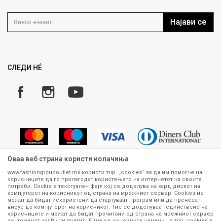
Контакт
Услови на користење
Кариера
Најави се
Како да купите
Ценовник
Право на повлекување/враќање на производ
Рекламации
Замена и рефундација на производи
СЛЕДИ НÉ
Услови за испорака
Плаќање
Оваа веб страна користи колачиња
www.fashiongroupoutlet.mk користи тнр. „cookies“ за да им помогне на
корисниците да го прилагодат користењето на интернетот на своите
Сите информации околу производите кои се изложени на нашата
потреби. Cookie е текстуален фајл кој се доделува на хард дискот на
онлајн продавница се стремиме да бидат конкретни, точни и прецизни,
компјутерот на корисникот од страна на мрежниот сервер. Cookies не
можат да бидат искористени да стартуваат програм или да пренесат
меѓутоа не можеме да гарантираме дека се без ниту една грешка или
вирус до компјутерот на корисникот. Тие се доделуваат единствено на
пак дека сите производи во моментот се достапни на залиха.
корисниците и можат да бидат прочитани од страна на мрежниот сервер
Фотографиите се најверодостојниот приказ на производот. Доколку
во доменот кој Ви ги пратил. Една од основните намени на тнр. сookies е