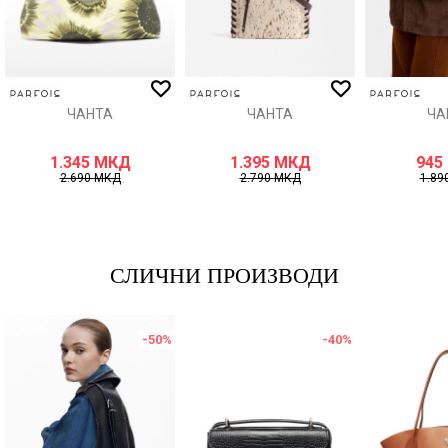
ИСПРАТИ
ЧАНТА
ЧАНТА
ЧА
1.345
МКД
1.395
МКД
945
2.690
МКД
2.790
МКД
1.89
СЛИЧНИ ПРОИЗВОДИ
-50
%
-40
%