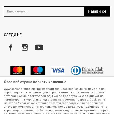
Контакт
Услови на користење
Кариера
Најави се
Како да купите
Ценовник
Право на повлекување/враќање на производ
Рекламации
Замена и рефундација на производи
СЛЕДИ НÉ
Услови за испорака
Плаќање
Оваа веб страна користи колачиња
www.fashiongroupoutlet.mk користи тнр. „cookies“ за да им помогне на
корисниците да го прилагодат користењето на интернетот на своите
Сите информации околу производите кои се изложени на нашата
потреби. Cookie е текстуален фајл кој се доделува на хард дискот на
онлајн продавница се стремиме да бидат конкретни, точни и прецизни,
компјутерот на корисникот од страна на мрежниот сервер. Cookies не
можат да бидат искористени да стартуваат програм или да пренесат
меѓутоа не можеме да гарантираме дека се без ниту една грешка или
вирус до компјутерот на корисникот. Тие се доделуваат единствено на
пак дека сите производи во моментот се достапни на залиха.
корисниците и можат да бидат прочитани од страна на мрежниот сервер
Фотографиите се најверодостојниот приказ на производот. Доколку
во доменот кој Ви ги пратил. Една од основните намени на тнр. сookies е