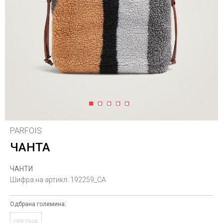
1
2
3
4
5
PARFOIS
ЧАНТА
ЧАНТИ
Шифра на артикл:
192259_CA
Одбрана големина:
СРЕДНА