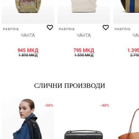
ИСПРАТИ
ЧАНТА
ЧАНТА
ЧА
945
МКД
795
МКД
1.39
1.890
МКД
1.590
МКД
2.79
СЛИЧНИ ПРОИЗВОДИ
-50
%
-40
%