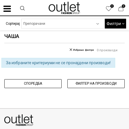
0
0
Филтри
Сортирај
ЧАША
Избриши филтри
0
производи
За избраните критериуми не се пронајдени производи!
СПОРЕДБА
ФИЛТЕР НА ПРОИЗВОДИ
070275363
ул. Никола Кљусев бр.6, кат 7