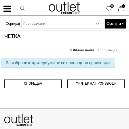
0
0
Филтри
Сортирај
ЧЕТКА
Избриши филтри
0
производи
За избраните критериуми не се пронајдени производи!
СПОРЕДБА
ФИЛТЕР НА ПРОИЗВОДИ
070275363
ул. Никола Кљусев бр.6, кат 7