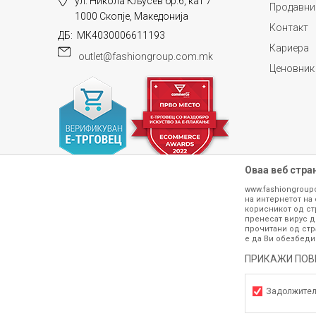
ул. Никола Кљусев бр.6, кат 7
Продавни
1000 Скопје, Македонија
Контакт
ДБ: МК4030006611193
Кариера
outlet@fashiongroup.com.mk
Ценовник
Оваа веб стра
www.fashiongroup
на интернетот на 
корисникот од ст
пренесат вирус д
прочитани од стр
е да Ви обезбеди
Сите информации околу производите кои 
гарантираме дека се без ниту една гре
ПРИКАЖИ ПОВ
производот. Доколку дојде до потре
контактирајте не на телефонскиот б
Задолжите
h
©2026