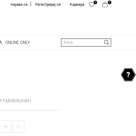
0
0
Најави се
Регистрирај се
Кариера
А
ONLINE ONLY
Барај
Y FAB08 BLKWH
40
41