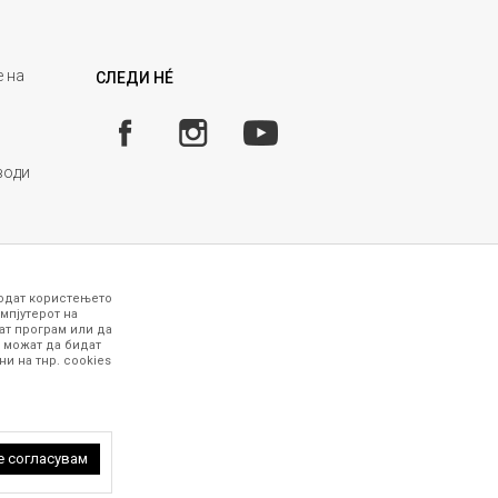
 на
СЛЕДИ НÉ
води
годат користењето
мпјутерот на
ат програм или да
 можат да бидат
и на тнр. сookies
 точни и прецизни, меѓутоа не можеме да
рафиите се најверодостојниот приказ на
работни дена. За повеќе информации,
 петок (08-16ч) и сабота (10-15ч)
е согласувам
 задржани.