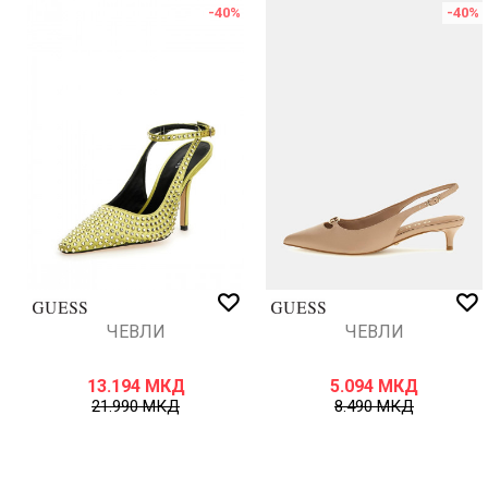
-40
%
-40
%
ИСПРАТИ
ЧЕВЛИ
ЧЕВЛИ
13.194
МКД
5.094
МКД
21.990
МКД
8.490
МКД