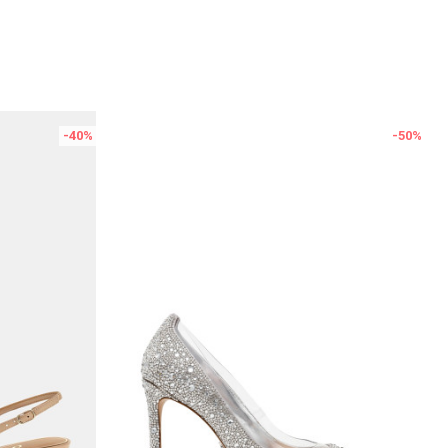
-40
%
-50
%