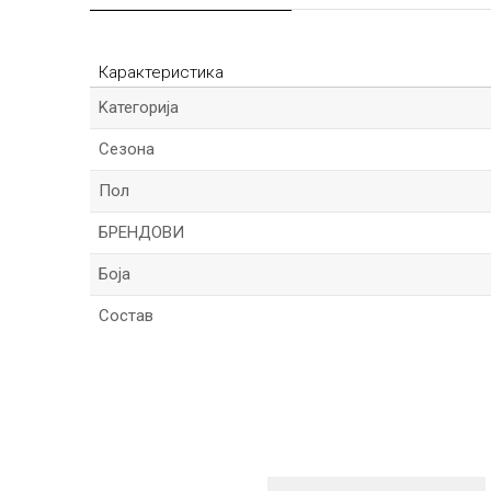
Карактеристика
Kатегорија
Сезона
Пол
БРЕНДОВИ
Боја
Состав
Име/Прекар
Порака