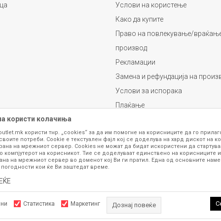
ца
Услови на користење
Како да купите
Право на повлекување/враќање
производ
Рекламации
Замена и рефундација на произ
Услови за испорака
Плаќање
на користи колачиња
outlet.mk користи тнр. „cookies“ за да им помогне на корисниците да го прила
своите потреби. Cookie е текстуален фајл кој се доделува на хард дискот на ко
рана на мрежниот сервер. Cookies не можат да бидат искористени да стартува
о компјутерот на корисникот. Тие се доделуваат единствено на корисниците и
ана на мрежниот сервер во доменот кој Ви ги пратил. Една од основните намен
 погодности кои ќе Ви заштедат време.
се изложени на нашата онлајн продавница се стремиме да бидат конкретни,
шка или пак дека сите производи во моментот се достапни на залиха. Фотог
ЕЌЕ
ба за замена на производ или рефундација, процедурата може да трае до 15 
рој 070 275 363 или на е-маил
outlet@fashiongroup.com.mk
од
понеделник до
С
лни
Статистика
Маркетинг
Дознај повеќе
ttps://www.fashiongroupoutlet.mk/
NB SOFT
, Изработено од
. Сите права