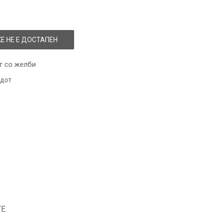
Е НЕ Е ДОСТАПЕН
т со желби
одот
ТЕ