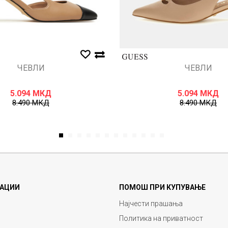
ЧЕВЛИ
ЧЕВЛИ
5.094
МКД
5.094
МКД
8.490
МКД
8.490
МКД
1
2
3
4
5
6
7
8
9
10
11
12
АЦИИ
ПОМОШ ПРИ КУПУВАЊЕ
Најчести прашања
Политика на приватност