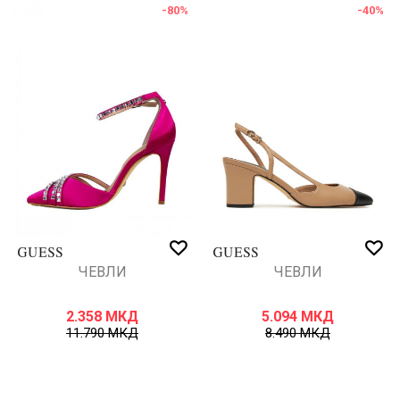
-80
%
-40
%
ЧЕВЛИ
ЧЕВЛИ
2.358
МКД
5.094
МКД
11.790
МКД
8.490
МКД