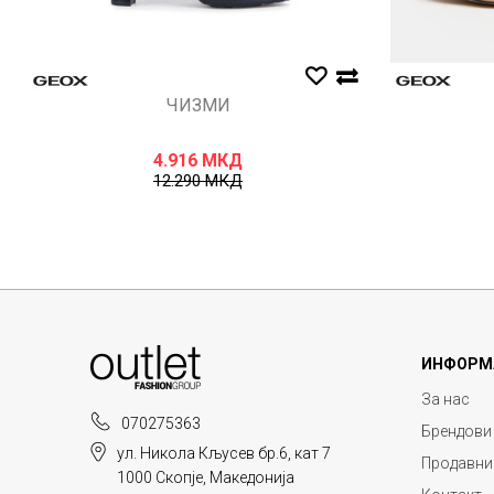
ЧИЗМИ
4.916
МКД
12.290
МКД
ИНФОРМ
За нас
070275363
Брендови
ул. Никола Кљусев бр.6, кат 7
Продавни
1000 Скопје, Македонија