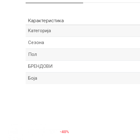
Карактеристика
Kатегорија
Сезона
Пол
БРЕНДОВИ
Боја
Име/Прекар
Порака
-40
%