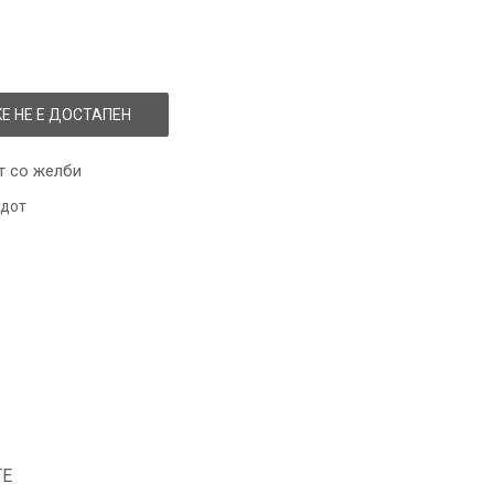
Е НЕ Е ДОСТАПЕН
т со желби
одот
ТЕ