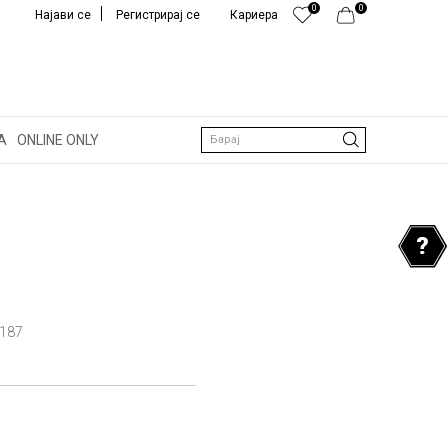
0
0
Најави се
Регистрирај се
Кариера
А
ONLINE ONLY
Барај
187