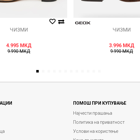
ЧИЗМИ
ЧИЗМИ
4.995
МКД
3.996
МКД
9.990
МКД
9.990
МКД
1
2
3
4
5
6
7
8
9
10
11
12
АЦИИ
ПОМОШ ПРИ КУПУВАЊЕ
Најчести прашања
Политика на приватност
ца
Услови на користење