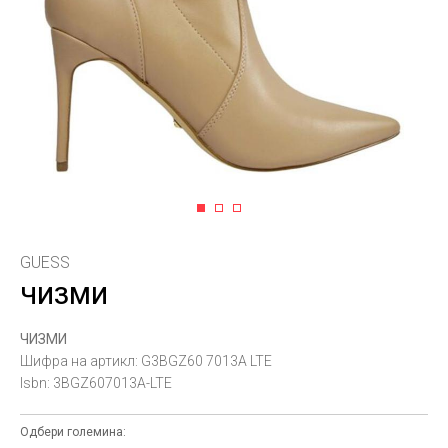
1
2
3
GUESS
ЧИЗМИ
ЧИЗМИ
Шифра на артикл:
G3BGZ60 7013A LTE
Isbn:
3BGZ607013A-LTE
Одбери големина: