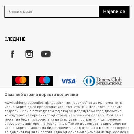
Контакт
Услови на користење
Кариера
Најави се
Како да купите
Ценовник
Право на повлекување/враќање на производ
Рекламации
Замена и рефундација на производи
СЛЕДИ НÉ
Услови за испорака
Плаќање
Оваа веб страна користи колачиња
www.fashiongroupoutlet.mk користи тнр. „cookies“ за да им помогне на
корисниците да го прилагодат користењето на интернетот на своите
Сите информации околу производите кои се изложени на нашата
потреби. Cookie е текстуален фајл кој се доделува на хард дискот на
онлајн продавница се стремиме да бидат конкретни, точни и прецизни,
компјутерот на корисникот од страна на мрежниот сервер. Cookies не
можат да бидат искористени да стартуваат програм или да пренесат
меѓутоа не можеме да гарантираме дека се без ниту една грешка или
вирус до компјутерот на корисникот. Тие се доделуваат единствено на
пак дека сите производи во моментот се достапни на залиха.
корисниците и можат да бидат прочитани од страна на мрежниот сервер
Фотографиите се најверодостојниот приказ на производот. Доколку
во доменот кој Ви ги пратил. Една од основните намени на тнр. сookies е