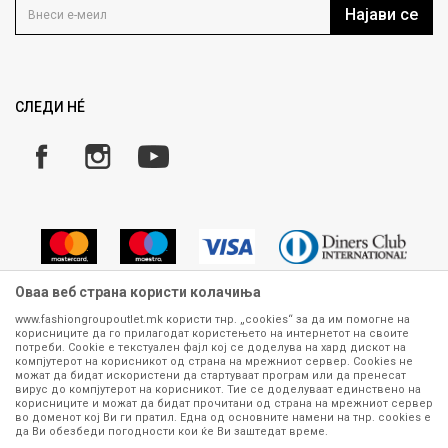
Кариера
Најави се
Како да купите
Ценовник
Право на повлекување/враќање на производ
Рекламации
Замена и рефундација на производи
СЛЕДИ НÉ
Услови за испорака
Плаќање
Оваа веб страна користи колачиња
www.fashiongroupoutlet.mk користи тнр. „cookies“ за да им помогне на
корисниците да го прилагодат користењето на интернетот на своите
Сите информации околу производите кои се изложени на нашата
потреби. Cookie е текстуален фајл кој се доделува на хард дискот на
онлајн продавница се стремиме да бидат конкретни, точни и прецизни,
компјутерот на корисникот од страна на мрежниот сервер. Cookies не
можат да бидат искористени да стартуваат програм или да пренесат
меѓутоа не можеме да гарантираме дека се без ниту една грешка или
вирус до компјутерот на корисникот. Тие се доделуваат единствено на
пак дека сите производи во моментот се достапни на залиха.
корисниците и можат да бидат прочитани од страна на мрежниот сервер
Фотографиите се најверодостојниот приказ на производот. Доколку
во доменот кој Ви ги пратил. Една од основните намени на тнр. сookies е
дојде до потреба за замена на производ или рефундација, процедурата
да Ви обезбеди погодности кои ќе Ви заштедат време.
може да трае до 15 работни дена. За повеќе информации,