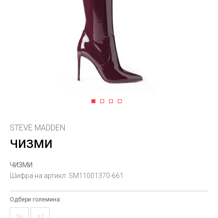
1
2
3
4
STEVE MADDEN
ЧИЗМИ
ЧИЗМИ
Шифра на артикл:
SM11001370-661
Одбери големина:
36
37