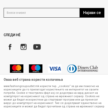
Политика на приватност
Контакт
Услови на користење
Кариера
Најави се
Како да купите
Ценовник
Право на повлекување/враќање на производ
Рекламации
Замена и рефундација на производи
СЛЕДИ НÉ
Услови за испорака
Плаќање
Оваа веб страна користи колачиња
www.fashiongroupoutlet.mk користи тнр. „cookies“ за да им помогне на
корисниците да го прилагодат користењето на интернетот на своите
Сите информации околу производите кои се изложени на нашата
потреби. Cookie е текстуален фајл кој се доделува на хард дискот на
онлајн продавница се стремиме да бидат конкретни, точни и прецизни,
компјутерот на корисникот од страна на мрежниот сервер. Cookies не
можат да бидат искористени да стартуваат програм или да пренесат
меѓутоа не можеме да гарантираме дека се без ниту една грешка или
вирус до компјутерот на корисникот. Тие се доделуваат единствено на
пак дека сите производи во моментот се достапни на залиха.
корисниците и можат да бидат прочитани од страна на мрежниот сервер