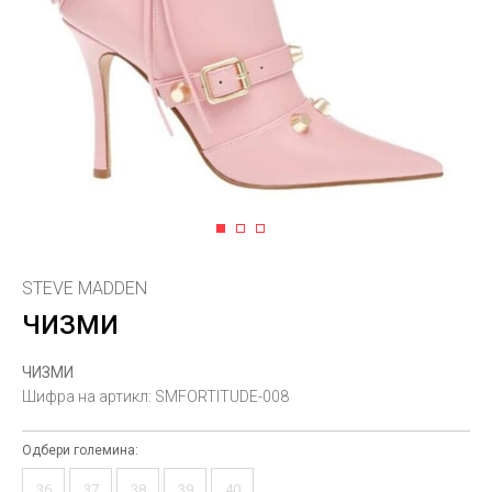
1
2
3
STEVE MADDEN
ЧИЗМИ
ЧИЗМИ
Шифра на артикл:
SMFORTITUDE-008
Одбери големина:
36
37
38
39
40