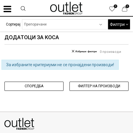
0
0
Филтри
Сортирај
ДОДАТОЦИ ЗА КОСА
Избриши филтри
0
производи
За избраните критериуми не се пронајдени производи!
СПОРЕДБА
ФИЛТЕР НА ПРОИЗВОДИ
070275363
ул. Никола Кљусев бр.6, кат 7