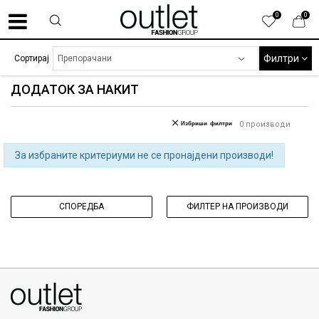
0
0
Филтри
Сортирај
ДОДАТОК ЗА НАКИТ
Избриши филтри
0
производи
За избраните критериуми не се пронајдени производи!
СПОРЕДБА
ФИЛТЕР НА ПРОИЗВОДИ
070275363
ул. Никола Кљусев бр.6, кат 7