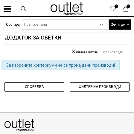
0
0
Филтри
Сортирај
ДОДАТОК ЗА ОБЕТКИ
Избриши филтри
0
производи
За избраните критериуми не се пронајдени производи!
СПОРЕДБА
ФИЛТЕР НА ПРОИЗВОДИ
070275363
ул. Никола Кљусев бр.6, кат 7