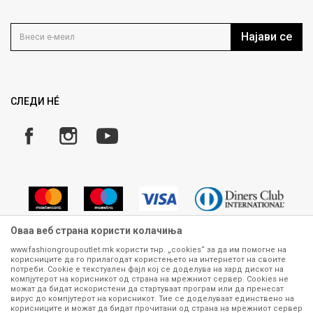
Политика на приватност
Контакт
Услови на користење
Кариера
Најави се
Како да купите
Ценовник
Право на повлекување/враќање на производ
Рекламации
Замена и рефундација на производи
СЛЕДИ НÉ
Услови за испорака
Плаќање
Оваа веб страна користи колачиња
www.fashiongroupoutlet.mk користи тнр. „cookies“ за да им помогне на
корисниците да го прилагодат користењето на интернетот на своите
Сите информации околу производите кои се изложени на нашата
потреби. Cookie е текстуален фајл кој се доделува на хард дискот на
онлајн продавница се стремиме да бидат конкретни, точни и прецизни,
компјутерот на корисникот од страна на мрежниот сервер. Cookies не
можат да бидат искористени да стартуваат програм или да пренесат
меѓутоа не можеме да гарантираме дека се без ниту една грешка или
вирус до компјутерот на корисникот. Тие се доделуваат единствено на
пак дека сите производи во моментот се достапни на залиха.
корисниците и можат да бидат прочитани од страна на мрежниот сервер