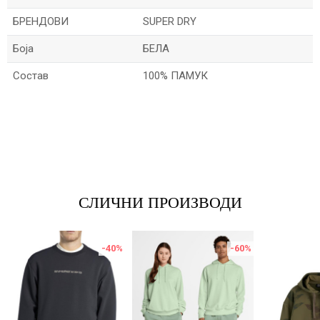
БРЕНДОВИ
SUPER DRY
Боја
БЕЛА
Состав
100% ПАМУК
Име/Прекар
Е-меил
СЛИЧНИ ПРОИЗВОДИ
Порака
-40
%
-60
%