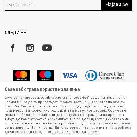
Кариера
Најави се
Како да купите
Ценовник
Право на повлекување/враќање на производ
Рекламации
Замена и рефундација на производи
СЛЕДИ НÉ
Услови за испорака
Плаќање
Оваа веб страна користи колачиња
www.fashiongroupoutlet.mk користи тнр. „cookies“ за да им помогне на
корисниците да го прилагодат користењето на интернетот на своите
Сите информации околу производите кои се изложени на нашата
потреби. Cookie е текстуален фајл кој се доделува на хард дискот на
онлајн продавница се стремиме да бидат конкретни, точни и прецизни,
компјутерот на корисникот од страна на мрежниот сервер. Cookies не
можат да бидат искористени да стартуваат програм или да пренесат
меѓутоа не можеме да гарантираме дека се без ниту една грешка или
вирус до компјутерот на корисникот. Тие се доделуваат единствено на
пак дека сите производи во моментот се достапни на залиха.
корисниците и можат да бидат прочитани од страна на мрежниот сервер
Фотографиите се најверодостојниот приказ на производот. Доколку
во доменот кој Ви ги пратил. Една од основните намени на тнр. сookies е
дојде до потреба за замена на производ или рефундација, процедурата
да Ви обезбеди погодности кои ќе Ви заштедат време.
може да трае до 15 работни дена. За повеќе информации,