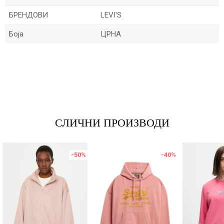
БРЕНДОВИ
LEVI'S
Боја
ЦРНА
Име/Прекар
Е-меил
СЛИЧНИ ПРОИЗВОДИ
Порака
-50
%
-40
%