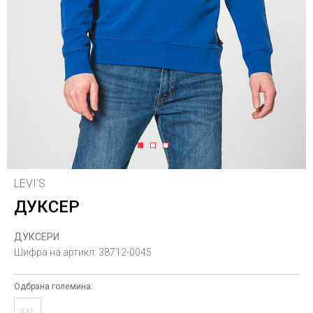
1
2
3
LEVI'S
ДУКСЕР
ДУКСЕРИ
Шифра на артикл:
38712-0045
Одбрана големина:
XXL