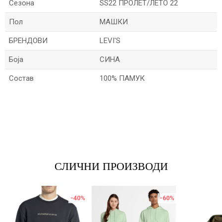
Сезона
SS22 ПРОЛЕТ/ЛЕТО 22
Пол
МАШКИ
БРЕНДОВИ
LEVI'S
Боја
СИНА
Состав
100% ПАМУК
Име/Прекар
Е-меил
СЛИЧНИ ПРОИЗВОДИ
Порака
-40
%
-60
%