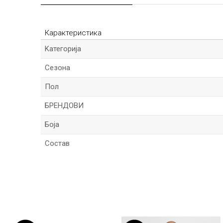
Карактеристика
Kатегорија
Сезона
Пол
БРЕНДОВИ
Боја
Состав
Име/Прекар
Порака