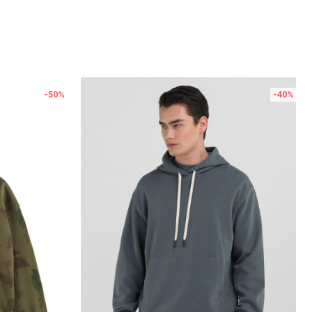
-50
%
-40
%