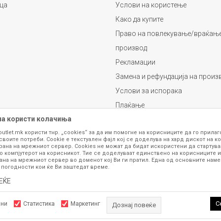
ца
Услови на користење
Како да купите
Право на повлекување/враќање
производ
Рекламации
Замена и рефундација на произ
Услови за испорака
Плаќање
на користи колачиња
outlet.mk користи тнр. „cookies“ за да им помогне на корисниците да го прила
своите потреби. Cookie е текстуален фајл кој се доделува на хард дискот на ко
рана на мрежниот сервер. Cookies не можат да бидат искористени да стартува
о компјутерот на корисникот. Тие се доделуваат единствено на корисниците и
ана на мрежниот сервер во доменот кој Ви ги пратил. Една од основните намен
 погодности кои ќе Ви заштедат време.
се изложени на нашата онлајн продавница се стремиме да бидат конкретни,
шка или пак дека сите производи во моментот се достапни на залиха. Фотог
ЕЌЕ
ба за замена на производ или рефундација, процедурата може да трае до 15 
рој 070 275 363 или на е-маил
outlet@fashiongroup.com.mk
од
понеделник до
С
лни
Статистика
Маркетинг
Дознај повеќе
ttps://www.fashiongroupoutlet.mk/
NB SOFT
, Изработено од
. Сите права