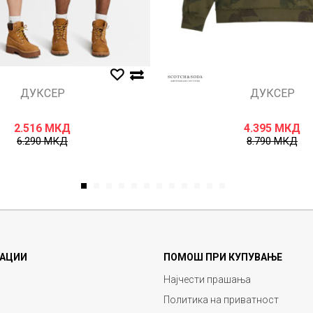
ДУКСЕР
ДУКСЕР
2.516
МКД
4.395
МКД
6.290
МКД
8.790
МКД
1
2
3
4
5
6
7
8
9
10
11
12
АЦИИ
ПОМОШ ПРИ КУПУВАЊЕ
Најчести прашања
Политика на приватност