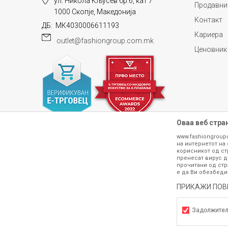
ул. Никола Кљусев бр.6, кат 7
Продавни
1000 Скопје, Македонија
Контакт
ДБ: МК4030006611193
Кариера
outlet@fashiongroup.com.mk
Ценовник
Оваа веб стра
www.fashiongroup
на интернетот на 
корисникот од ст
пренесат вирус д
прочитани од стр
е да Ви обезбеди
Сите информации околу производите кои 
гарантираме дека се без ниту една гре
ПРИКАЖИ ПОВ
производот. Доколку дојде до потре
контактирајте не на телефонскиот б
Задолжите
h
©2026