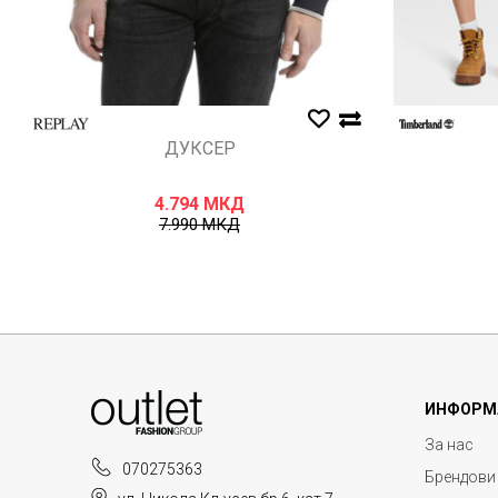
ДУКСЕР
4.794
МКД
7.990
МКД
ИНФОРМ
За нас
070275363
Брендови