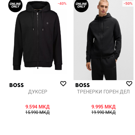
%
-40
%
-50
%
ИСПРАТИ
ДУКСЕР
ТРЕНЕРКИ ГОРЕН ДЕЛ
9.594
МКД
9.995
МКД
15.990
МКД
19.990
МКД