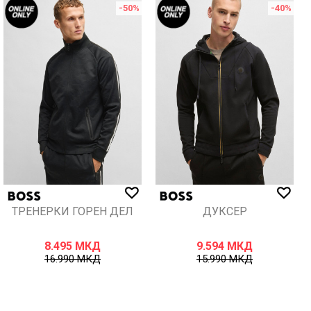
-50
%
-40
%
ТРЕНЕРКИ ГОРЕН ДЕЛ
ДУКСЕР
8.495
МКД
9.594
МКД
16.990
МКД
15.990
МКД