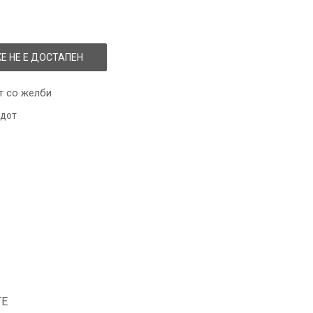
Е НЕ Е ДОСТАПЕН
т со желби
одот
ТЕ