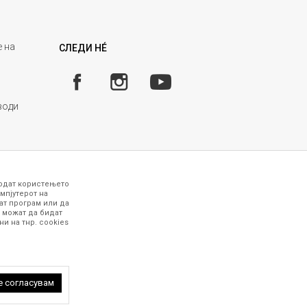
 на
СЛЕДИ НÉ
води
годат користењето
мпјутерот на
ат програм или да
 можат да бидат
и на тнр. сookies
 точни и прецизни, меѓутоа не можеме да
рафиите се најверодостојниот приказ на
работни дена. За повеќе информации,
 петок (08-16ч) и сабота (10-15ч)
е согласувам
 задржани.