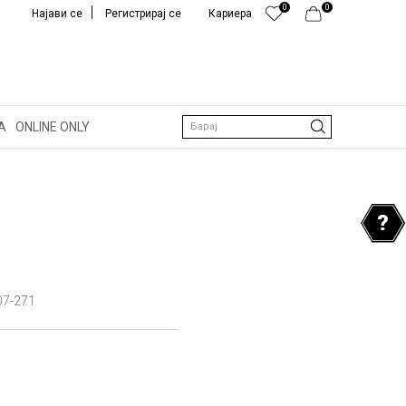
0
0
Најави се
Регистрирај се
Кариера
А
ONLINE ONLY
Барај
07-271