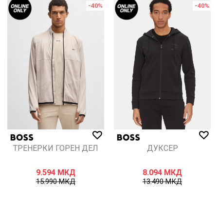
-40
%
-40
%
ТРЕНЕРКИ ГОРЕН ДЕЛ
ДУКСЕР
9.594
МКД
8.094
МКД
15.990
МКД
13.490
МКД