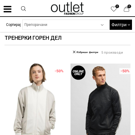
0
0
Филтри
Сортирај
ТРЕНЕРКИ ГОРЕН ДЕЛ
Избриши филтри
5
производи
-50
%
-50
%