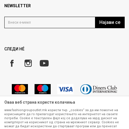
Продавница
NEWSLETTER
Политика на приватност
Контакт
Услови на користење
Кариера
Најави се
Како да купите
Ценовник
Право на повлекување/враќање на производ
Рекламации
Замена и рефундација на производи
СЛЕДИ НÉ
Услови за испорака
Плаќање
Оваа веб страна користи колачиња
www.fashiongroupoutlet.mk користи тнр. „cookies“ за да им помогне на
корисниците да го прилагодат користењето на интернетот на своите
Сите информации околу производите кои се изложени на нашата
потреби. Cookie е текстуален фајл кој се доделува на хард дискот на
онлајн продавница се стремиме да бидат конкретни, точни и прецизни,
компјутерот на корисникот од страна на мрежниот сервер. Cookies не
можат да бидат искористени да стартуваат програм или да пренесат
меѓутоа не можеме да гарантираме дека се без ниту една грешка или