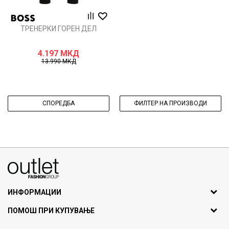
ТРЕНЕРКИ ГОРЕН ДЕЛ
4.197
МКД
13.990
МКД
СПОРЕДБА
ФИЛТЕР НА ПРОИЗВОДИ
070275363
ул. Никола Кљусев бр.6, кат 7
1000 Скопје, Македонија
ИНФОРМАЦИИ
ДБ: МК4030006611193
За нас
ПОМОШ ПРИ КУПУВАЊЕ
outlet@fashiongroup.com.mk
Брендови
Најчести прашања