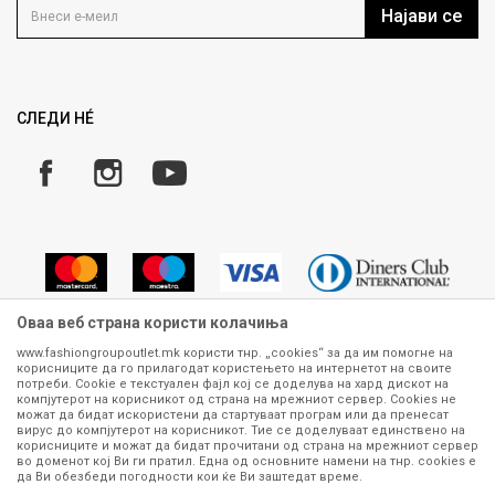
Кариера
Најави се
Како да купите
Ценовник
Право на повлекување/враќање на производ
Рекламации
Замена и рефундација на производи
СЛЕДИ НÉ
Услови за испорака
Плаќање
Оваа веб страна користи колачиња
www.fashiongroupoutlet.mk користи тнр. „cookies“ за да им помогне на
корисниците да го прилагодат користењето на интернетот на своите
Сите информации околу производите кои се изложени на нашата
потреби. Cookie е текстуален фајл кој се доделува на хард дискот на
онлајн продавница се стремиме да бидат конкретни, точни и прецизни,
компјутерот на корисникот од страна на мрежниот сервер. Cookies не
можат да бидат искористени да стартуваат програм или да пренесат
меѓутоа не можеме да гарантираме дека се без ниту една грешка или
вирус до компјутерот на корисникот. Тие се доделуваат единствено на
пак дека сите производи во моментот се достапни на залиха.
корисниците и можат да бидат прочитани од страна на мрежниот сервер
Фотографиите се најверодостојниот приказ на производот. Доколку
во доменот кој Ви ги пратил. Една од основните намени на тнр. сookies е
дојде до потреба за замена на производ или рефундација, процедурата
да Ви обезбеди погодности кои ќе Ви заштедат време.
може да трае до 15 работни дена. За повеќе информации,