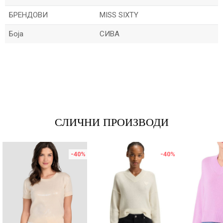
БРЕНДОВИ
MISS SIXTY
Боја
СИВА
Име/Прекар
Е-меил
СЛИЧНИ ПРОИЗВОДИ
Порака
-40
%
-40
%