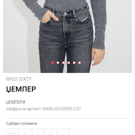
1
2
3
4
5
6
MISS SIXTY
ЏЕМПЕР
ЏЕМПЕРИ
Шифра на артикл:
6N4RJ5630000-G37
Одбери големина:
XXS
XS
S
M
L