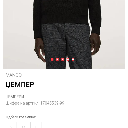
1
2
3
4
5
MANGO
ЏЕМПЕР
ЏЕМПЕРИ
Шифра на артикл:
17045539-99
Одбери големина:
S
M
L