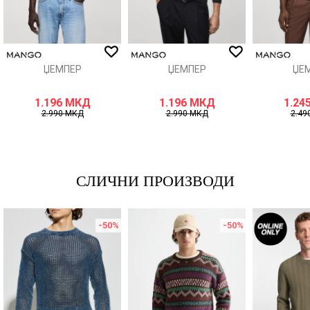
ИСПРАТИ
ЏЕМПЕР
ЏЕМПЕР
ЏЕ
1.196
МКД
1.196
МКД
1.24
2.990
МКД
2.990
МКД
2.49
СЛИЧНИ ПРОИЗВОДИ
-50
%
-50
%