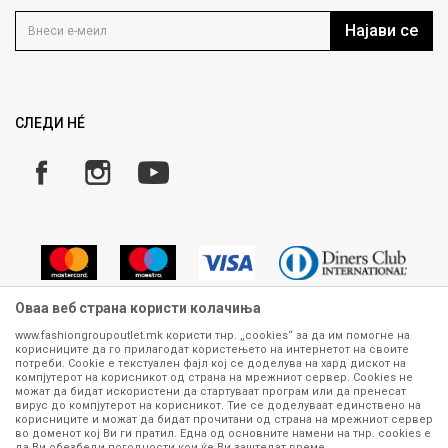
Контакт
Услови на користење
Кариера
Најави се
Како да купите
Ценовник
Право на повлекување/враќање на производ
Рекламации
Замена и рефундација на производи
СЛЕДИ НÉ
Услови за испорака
Плаќање
Оваа веб страна користи колачиња
www.fashiongroupoutlet.mk користи тнр. „cookies“ за да им помогне на
корисниците да го прилагодат користењето на интернетот на своите
Сите информации околу производите кои се изложени на нашата
потреби. Cookie е текстуален фајл кој се доделува на хард дискот на
онлајн продавница се стремиме да бидат конкретни, точни и прецизни,
компјутерот на корисникот од страна на мрежниот сервер. Cookies не
можат да бидат искористени да стартуваат програм или да пренесат
меѓутоа не можеме да гарантираме дека се без ниту една грешка или
вирус до компјутерот на корисникот. Тие се доделуваат единствено на
пак дека сите производи во моментот се достапни на залиха.
корисниците и можат да бидат прочитани од страна на мрежниот сервер
Фотографиите се најверодостојниот приказ на производот. Доколку
во доменот кој Ви ги пратил. Една од основните намени на тнр. сookies е
дојде до потреба за замена на производ или рефундација, процедурата
да Ви обезбеди погодности кои ќе Ви заштедат време.