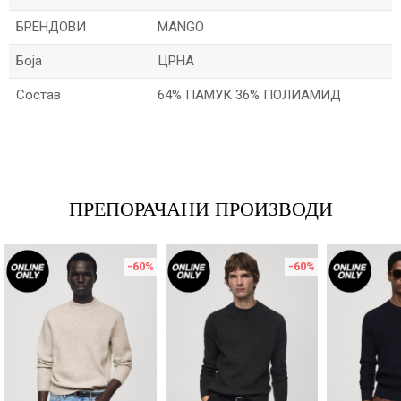
БРЕНДОВИ
MANGO
Боја
ЦРНА
Состав
64% ПАМУК 36% ПОЛИАМИД
Име/Прекар
Е-меил
ПРЕПОРАЧАНИ ПРОИЗВОДИ
-60
%
-60
%
Порака