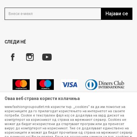
Контакт
Услови на користење
Кариера
Најави се
Како да купите
Ценовник
Право на повлекување/враќање на производ
Рекламации
Замена и рефундација на производи
СЛЕДИ НÉ
Услови за испорака
Плаќање
Оваа веб страна користи колачиња
www.fashiongroupoutlet.mk користи тнр. „cookies“ за да им помогне на
корисниците да го прилагодат користењето на интернетот на своите
Сите информации околу производите кои се изложени на нашата
потреби. Cookie е текстуален фајл кој се доделува на хард дискот на
онлајн продавница се стремиме да бидат конкретни, точни и прецизни,
компјутерот на корисникот од страна на мрежниот сервер. Cookies не
можат да бидат искористени да стартуваат програм или да пренесат
меѓутоа не можеме да гарантираме дека се без ниту една грешка или
вирус до компјутерот на корисникот. Тие се доделуваат единствено на
пак дека сите производи во моментот се достапни на залиха.
корисниците и можат да бидат прочитани од страна на мрежниот сервер
Фотографиите се најверодостојниот приказ на производот. Доколку
во доменот кој Ви ги пратил. Една од основните намени на тнр. сookies е