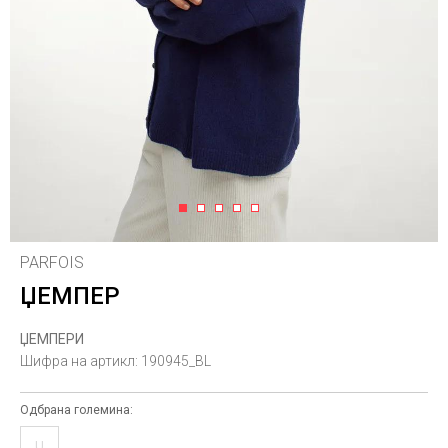
1
2
3
4
5
PARFOIS
ЏЕМПЕР
ЏЕМПЕРИ
Шифра на артикл:
190945_BL
Одбрана големина:
U