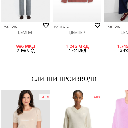
ИСПРАТИ
ЏЕМПЕР
ЏЕМПЕР
ЏЕ
996
МКД
1.245
МКД
1.74
2.490
МКД
2.490
МКД
3.49
СЛИЧНИ ПРОИЗВОДИ
-40
%
-40
%