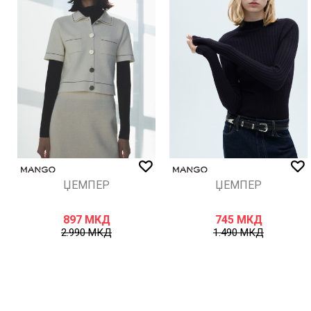
ИСПРАТИ
ЏЕМПЕР
ЏЕМПЕР
897
МКД
745
МКД
2.990
МКД
1.490
МКД