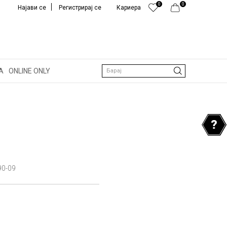
0
0
Најави се
Регистрирај се
Кариера
А
ONLINE ONLY
Барај
90-09