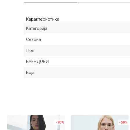
Карактеристика
Kатегорија
Сезона
Пол
БРЕНДОВИ
Боја
Име/Прекар
Порака
%
-70
%
-50
%