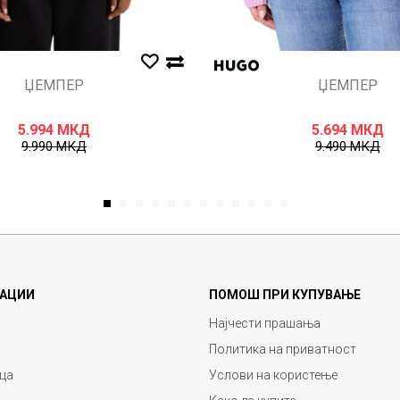
ЏЕМПЕР
ЏЕМПЕР
5.994
МКД
5.694
МКД
9.990
МКД
9.490
МКД
1
2
3
4
5
6
7
8
9
10
11
12
АЦИИ
ПОМОШ ПРИ КУПУВАЊЕ
Најчести прашања
Политика на приватност
ца
Услови на користење