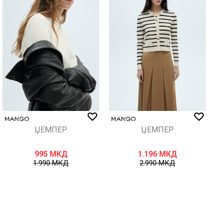
ЏЕМПЕР
ЏЕМПЕР
995
МКД
1.196
МКД
1.990
МКД
2.990
МКД