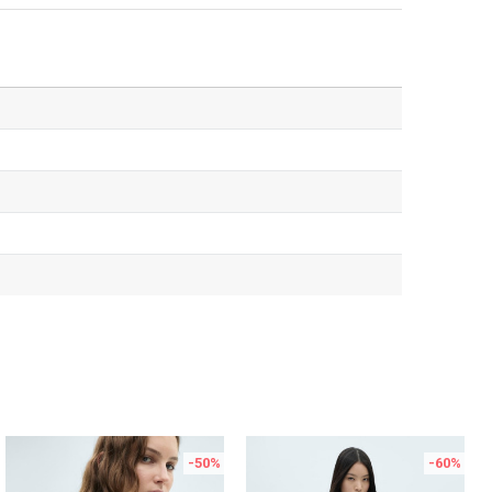
-50
%
-60
%