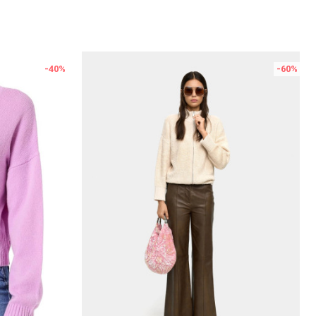
-40
%
-60
%