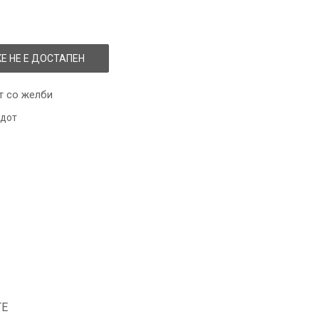
Е НЕ Е ДОСТАПЕН
т со желби
одот
ТЕ