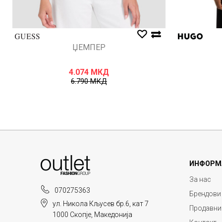
ЏЕМПЕР
4.074
МКД
6.790
МКД
ИНФОРМ
За нас
070275363
Брендови
ул. Никола Кљусев бр.6, кат 7
Продавни
1000 Скопје, Македонија