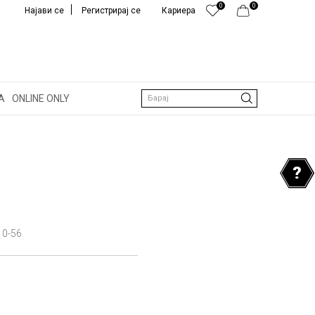
0
0
Најави се
Регистрирај се
Кариера
А
ONLINE ONLY
Барај
10-56