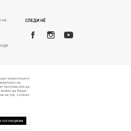
 на
СЛЕДИ НÉ
води
годат користењето
мпјутерот на
ат програм или да
 можат да бидат
и на тнр. сookies
 точни и прецизни, меѓутоа не можеме да
рафиите се најверодостојниот приказ на
работни дена. За повеќе информации,
 петок (08-16ч) и сабота (10-15ч)
е согласувам
 задржани.