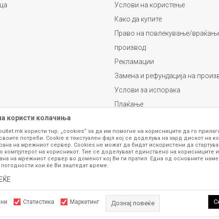
ца
Услови на користење
Како да купите
Право на повлекување/враќање
производ
Рекламации
Замена и рефундација на произ
Услови за испорака
Плаќање
на користи колачиња
outlet.mk користи тнр. „cookies“ за да им помогне на корисниците да го прила
своите потреби. Cookie е текстуален фајл кој се доделува на хард дискот на ко
рана на мрежниот сервер. Cookies не можат да бидат искористени да стартува
о компјутерот на корисникот. Тие се доделуваат единствено на корисниците и
ана на мрежниот сервер во доменот кој Ви ги пратил. Една од основните намен
 погодности кои ќе Ви заштедат време.
се изложени на нашата онлајн продавница се стремиме да бидат конкретни,
шка или пак дека сите производи во моментот се достапни на залиха. Фотог
ЕЌЕ
ба за замена на производ или рефундација, процедурата може да трае до 15 
рој 070 275 363 или на е-маил
outlet@fashiongroup.com.mk
од
понеделник до
С
лни
Статистика
Маркетинг
Дознај повеќе
ttps://www.fashiongroupoutlet.mk/
NB SOFT
, Изработено од
. Сите права