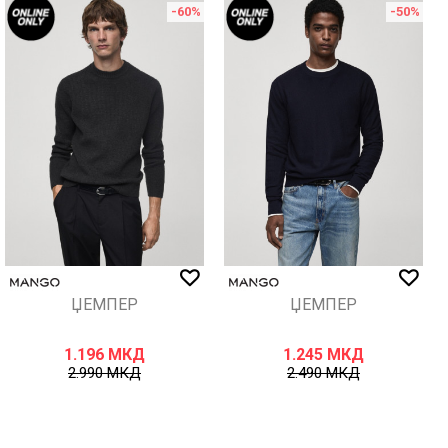
-60
%
-50
%
ЏЕМПЕР
ЏЕМПЕР
1.196
МКД
1.245
МКД
2.990
МКД
2.490
МКД