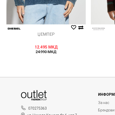
ЏЕМПЕР
12.495
МКД
24.990
МКД
ИНФОРМ
За нас
070275363
Брендови