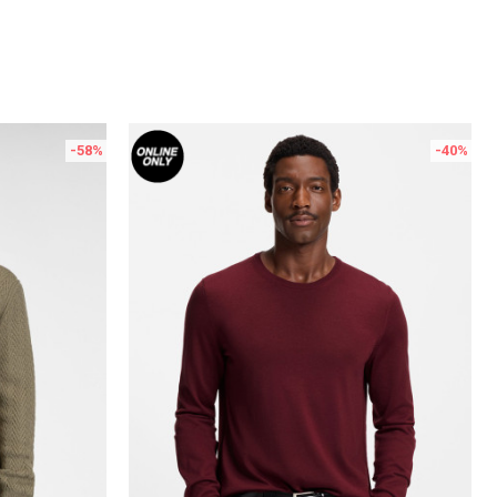
-58
%
-40
%