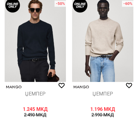
-50
%
-60
%
ЏЕМПЕР
ЏЕМПЕР
1.245
МКД
1.196
МКД
2.490
МКД
2.990
МКД