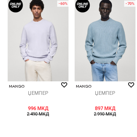
%
-60
%
-70
%
ИСПРАТИ
ЏЕМПЕР
ЏЕМПЕР
996
МКД
897
МКД
2.490
МКД
2.990
МКД