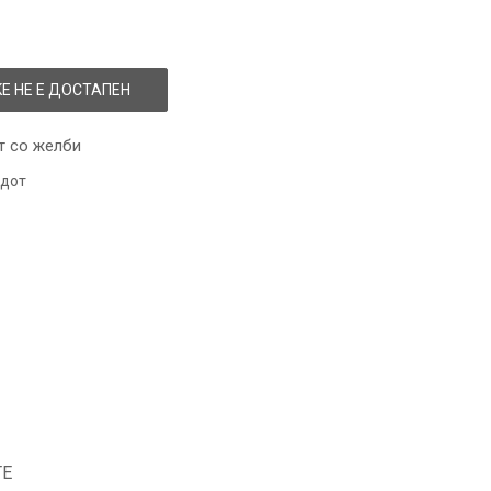
Е НЕ Е ДОСТАПЕН
т со желби
одот
ТЕ