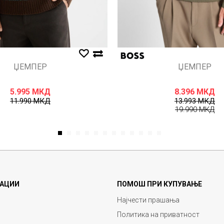
ЏЕМПЕР
ЏЕМПЕР
5.995
МКД
8.396
МКД
11.990
МКД
13.993
МКД
19.990
МКД
1
2
3
4
5
6
7
8
9
10
11
12
АЦИИ
ПОМОШ ПРИ КУПУВАЊЕ
Најчести прашања
Политика на приватност