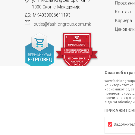
ул. Никола Кљусев бр.6, кат 7
Продавни
1000 Скопје, Македонија
Контакт
ДБ: МК4030006611193
Кариера
outlet@fashiongroup.com.mk
Ценовник
Оваа веб стра
www.fashiongroup
на интернетот на 
корисникот од ст
пренесат вирус д
прочитани од стр
е да Ви обезбеди
Сите информации околу производите кои 
гарантираме дека се без ниту една гре
ПРИКАЖИ ПОВ
производот. Доколку дојде до потре
контактирајте не на телефонскиот б
Задолжите
h
©2026