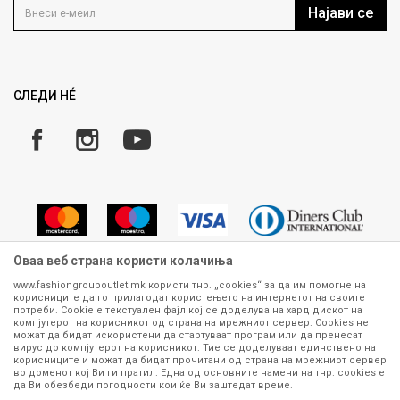
Кариера
Најави се
Како да купите
Ценовник
Право на повлекување/враќање на производ
Рекламации
Замена и рефундација на производи
СЛЕДИ НÉ
Услови за испорака
Плаќање
Оваа веб страна користи колачиња
www.fashiongroupoutlet.mk користи тнр. „cookies“ за да им помогне на
корисниците да го прилагодат користењето на интернетот на своите
Сите информации околу производите кои се изложени на нашата
потреби. Cookie е текстуален фајл кој се доделува на хард дискот на
онлајн продавница се стремиме да бидат конкретни, точни и прецизни,
компјутерот на корисникот од страна на мрежниот сервер. Cookies не
можат да бидат искористени да стартуваат програм или да пренесат
меѓутоа не можеме да гарантираме дека се без ниту една грешка или
вирус до компјутерот на корисникот. Тие се доделуваат единствено на
пак дека сите производи во моментот се достапни на залиха.
корисниците и можат да бидат прочитани од страна на мрежниот сервер
Фотографиите се најверодостојниот приказ на производот. Доколку
во доменот кој Ви ги пратил. Една од основните намени на тнр. сookies е
дојде до потреба за замена на производ или рефундација, процедурата
да Ви обезбеди погодности кои ќе Ви заштедат време.
може да трае до 15 работни дена. За повеќе информации,