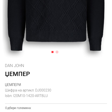
1
2
DAN JOHN
ЏЕМПЕР
ЏЕМПЕРИ
Шифра на артикл:
DJ000230
Isbn:
I20M10-1420-ARTBLU
Одбери големина: