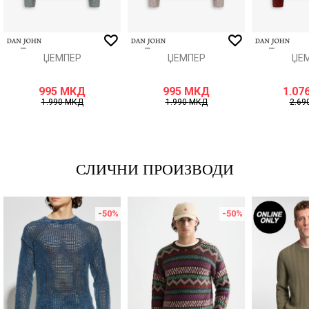
ИСПРАТИ
ЏЕМПЕР
ЏЕМПЕР
ЏЕ
995
МКД
995
МКД
1.07
1.990
МКД
1.990
МКД
2.69
СЛИЧНИ ПРОИЗВОДИ
-50
%
-50
%