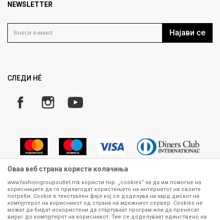
Продавница
NEWSLETTER
Политика на приватност
Контакт
Услови на користење
Кариера
Најави се
Како да купите
Ценовник
Право на повлекување/враќање на производ
Рекламации
Замена и рефундација на производи
СЛЕДИ НÉ
Услови за испорака
Плаќање
Оваа веб страна користи колачиња
www.fashiongroupoutlet.mk користи тнр. „cookies“ за да им помогне на
корисниците да го прилагодат користењето на интернетот на своите
Сите информации околу производите кои се изложени на нашата
потреби. Cookie е текстуален фајл кој се доделува на хард дискот на
онлајн продавница се стремиме да бидат конкретни, точни и прецизни,
компјутерот на корисникот од страна на мрежниот сервер. Cookies не
можат да бидат искористени да стартуваат програм или да пренесат
меѓутоа не можеме да гарантираме дека се без ниту една грешка или
вирус до компјутерот на корисникот. Тие се доделуваат единствено на
пак дека сите производи во моментот се достапни на залиха.