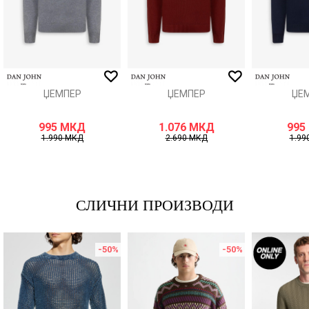
ИСПРАТИ
ЏЕМПЕР
ЏЕМПЕР
ЏЕ
995
МКД
1.076
МКД
995
1.990
МКД
2.690
МКД
1.99
СЛИЧНИ ПРОИЗВОДИ
-50
%
-50
%