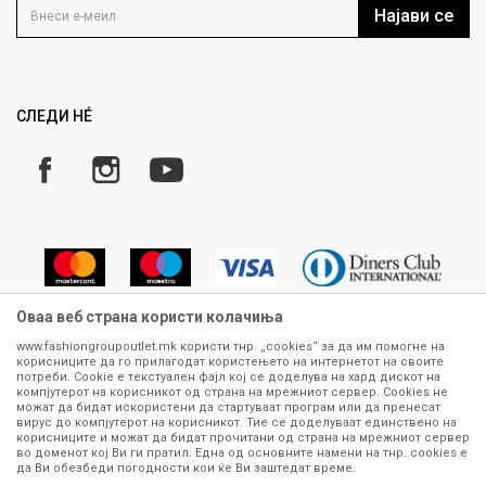
Кариера
Најави се
Како да купите
Ценовник
Право на повлекување/враќање на производ
Рекламации
Замена и рефундација на производи
СЛЕДИ НÉ
Услови за испорака
Плаќање
Оваа веб страна користи колачиња
www.fashiongroupoutlet.mk користи тнр. „cookies“ за да им помогне на
корисниците да го прилагодат користењето на интернетот на своите
Сите информации околу производите кои се изложени на нашата
потреби. Cookie е текстуален фајл кој се доделува на хард дискот на
онлајн продавница се стремиме да бидат конкретни, точни и прецизни,
компјутерот на корисникот од страна на мрежниот сервер. Cookies не
можат да бидат искористени да стартуваат програм или да пренесат
меѓутоа не можеме да гарантираме дека се без ниту една грешка или
вирус до компјутерот на корисникот. Тие се доделуваат единствено на
пак дека сите производи во моментот се достапни на залиха.
корисниците и можат да бидат прочитани од страна на мрежниот сервер
Фотографиите се најверодостојниот приказ на производот. Доколку
во доменот кој Ви ги пратил. Една од основните намени на тнр. сookies е
дојде до потреба за замена на производ или рефундација, процедурата
да Ви обезбеди погодности кои ќе Ви заштедат време.
може да трае до 15 работни дена. За повеќе информации,