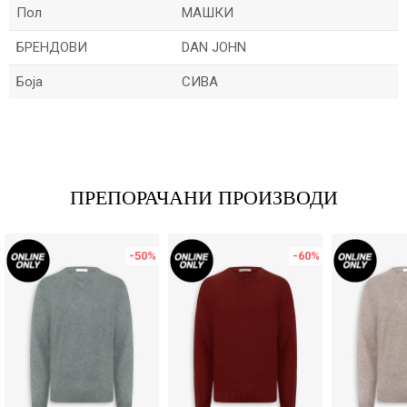
Пол
МАШКИ
БРЕНДОВИ
DAN JOHN
Боја
СИВА
Име/Прекар
Е-меил
ПРЕПОРАЧАНИ ПРОИЗВОДИ
-50
%
-60
%
Порака