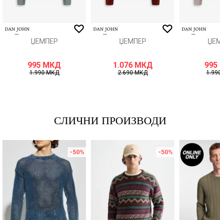
ИСПРАТИ
ЏЕМПЕР
ЏЕМПЕР
ЏЕ
995
МКД
1.076
МКД
995
1.990
МКД
2.690
МКД
1.99
СЛИЧНИ ПРОИЗВОДИ
-50
%
-50
%