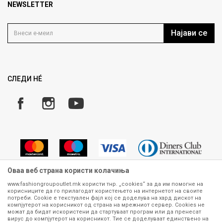
Продавница
NEWSLETTER
Политика на приватност
Контакт
Услови на користење
Кариера
Најави се
Како да купите
Ценовник
Право на повлекување/враќање на производ
Рекламации
Замена и рефундација на производи
СЛЕДИ НÉ
Услови за испорака
Плаќање
Оваа веб страна користи колачиња
www.fashiongroupoutlet.mk користи тнр. „cookies“ за да им помогне на
корисниците да го прилагодат користењето на интернетот на своите
Сите информации околу производите кои се изложени на нашата
потреби. Cookie е текстуален фајл кој се доделува на хард дискот на
онлајн продавница се стремиме да бидат конкретни, точни и прецизни,
компјутерот на корисникот од страна на мрежниот сервер. Cookies не
можат да бидат искористени да стартуваат програм или да пренесат
меѓутоа не можеме да гарантираме дека се без ниту една грешка или
вирус до компјутерот на корисникот. Тие се доделуваат единствено на
пак дека сите производи во моментот се достапни на залиха.