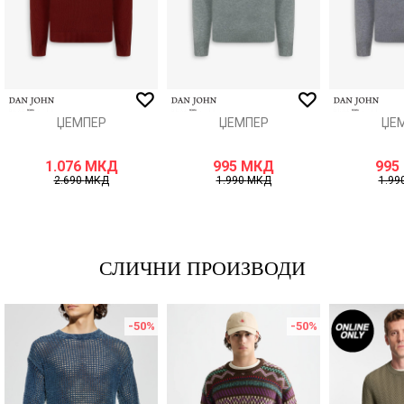
ИСПРАТИ
ЏЕМПЕР
ЏЕМПЕР
ЏЕ
1.076
МКД
995
МКД
995
2.690
МКД
1.990
МКД
1.99
СЛИЧНИ ПРОИЗВОДИ
-50
%
-50
%