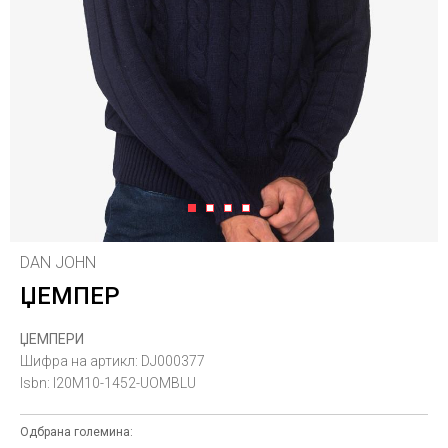
1
2
3
4
DAN JOHN
ЏЕМПЕР
ЏЕМПЕРИ
Шифра на артикл:
DJ000377
Isbn:
I20M10-1452-UOMBLU
Одбрана големина: