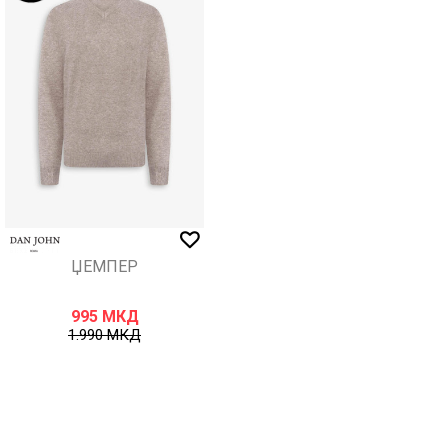
ЏЕМПЕР
995
МКД
1.990
МКД