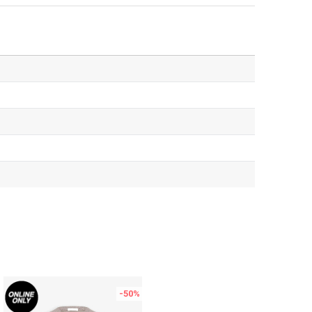
-50
%