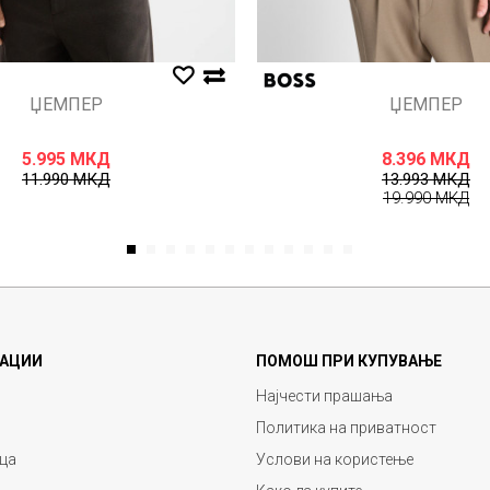
ЏЕМПЕР
ЏЕМПЕР
5.995
МКД
8.396
МКД
11.990
МКД
13.993
МКД
19.990
МКД
1
2
3
4
5
6
7
8
9
10
11
12
АЦИИ
ПОМОШ ПРИ КУПУВАЊЕ
Најчести прашања
Политика на приватност
ца
Услови на користење