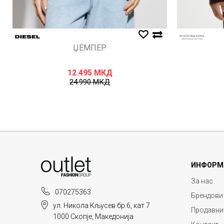
ЏЕМПЕР
12.495
МКД
24.990
МКД
ИНФОРМ
За нас
070275363
Брендови
ул. Никола Кљусев бр.6, кат 7
Продавни
1000 Скопје, Македонија