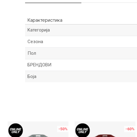
Карактеристика
Kатегорија
Сезона
Пол
БРЕНДОВИ
Боја
Име/Прекар
Порака
-50
%
-60
%