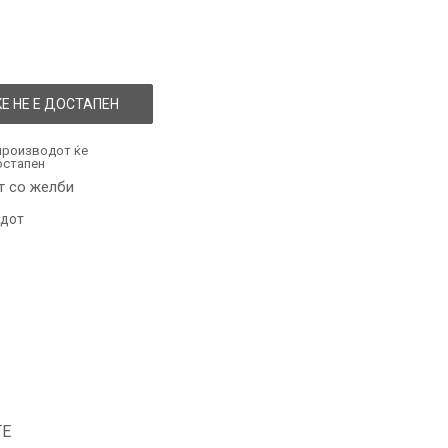
Е НЕ Е ДОСТАПЕН
производот ќе
остапен
т со желби
одот
ТЕ