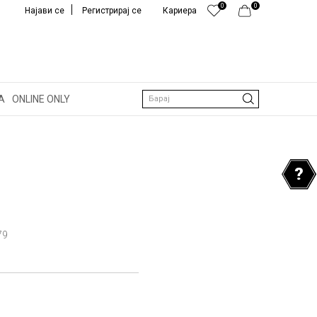
0
0
Најави се
Регистрирај се
Кариера
А
ONLINE ONLY
Барај
79