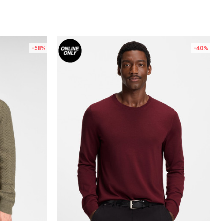
-58
%
-40
%