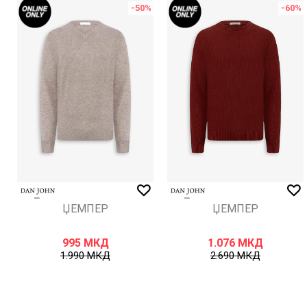
-50
%
-60
%
ИСПРАТИ
ЏЕМПЕР
ЏЕМПЕР
995
МКД
1.076
МКД
1.990
МКД
2.690
МКД