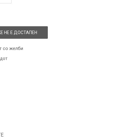
Е НЕ Е ДОСТАПЕН
т со желби
одот
ТЕ