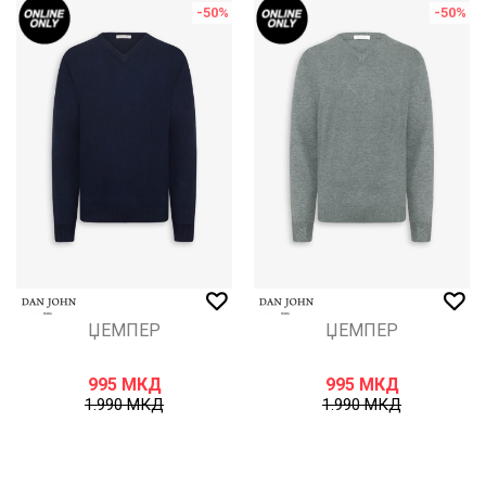
-50
%
-50
%
ЏЕМПЕР
ЏЕМПЕР
995
МКД
995
МКД
1.990
МКД
1.990
МКД