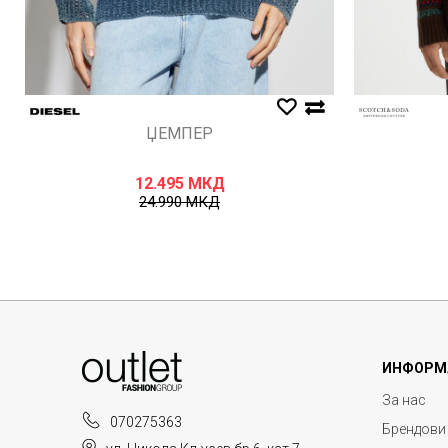
ЏЕМПЕР
12.495
МКД
24.990
МКД
ИНФОРМ
За нас
070275363
Брендови