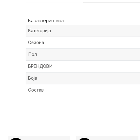
Карактеристика
Kатегорија
Сезона
Пол
БРЕНДОВИ
Боја
Состав
Име/Прекар
Порака