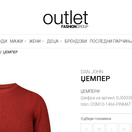
ОДИ
МАЖИ
ЖЕНИ
ДЕЦА
БРЕНДОВИ
ПОСЛЕДНИ ПАРЧИЊ
ЏЕМПЕР
DAN JOHN
ЏЕМПЕР
ЏЕМПЕРИ
Шифра на артикл:
DJ0003
Isbn:
I20M10-1466-PINMA
Одбери големина:
S
M
L
XL