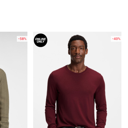
-58
%
-40
%