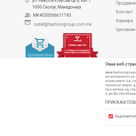
ул. Никола Кљусев бр.6, кат 7
Продавни
1000 Скопје, Македонија
Контакт
ДБ: МК4030006611193
Кариера
outlet@fashiongroup.com.mk
Ценовник
Оваа веб стра
www.fashiongroup
на интернетот на 
корисникот од ст
пренесат вирус д
прочитани од стр
е да Ви обезбеди
ПРИКАЖИ ПОВ
Сите информации околу производите кои 
гарантираме дека се без ниту една гре
производот. Доколку дојде до потре
Задолжите
контактирајте не на телефонскиот б
Задолжителни
h
©2026