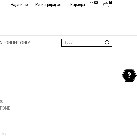
0
0
Најави се
Регистрирај се
Кариера
А
ONLINE ONLY
Барај
80
TTONE
XXL