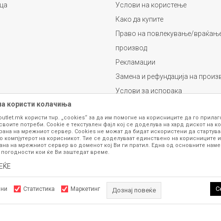
ца
Услови на користење
Како да купите
Право на повлекување/враќање
производ
Рекламации
Замена и рефундација на произ
Услови за испорака
на користи колачиња
Плаќање
outlet.mk користи тнр. „cookies“ за да им помогне на корисниците да го прила
своите потреби. Cookie е текстуален фајл кој се доделува на хард дискот на ко
рана на мрежниот сервер. Cookies не можат да бидат искористени да стартува
о компјутерот на корисникот. Тие се доделуваат единствено на корисниците и
ана на мрежниот сервер во доменот кој Ви ги пратил. Една од основните намен
 погодности кои ќе Ви заштедат време.
ЕЌЕ
се изложени на нашата онлајн продавница се стремиме да бидат конкретни,
шка или пак дека сите производи во моментот се достапни на залиха. Фотог
ба за замена на производ или рефундација, процедурата може да трае до 15 
С
лни
Статистика
Маркетинг
Дознај повеќе
рој 070 275 363 или на е-маил
outlet@fashiongroup.com.mk
од
понеделник до
Задолжителните колачиња ја прават страницата употреблива, 
ttps://www.fashiongroupoutlet.mk/
NB SOFT
, Изработено од
. Сите права