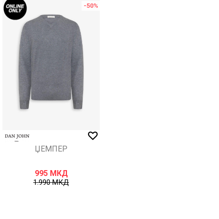
-50
%
ЏЕМПЕР
995
МКД
1.990
МКД