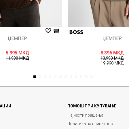
ЏЕМПЕР
ЏЕМПЕР
5.995
МКД
8.396
МКД
11.990
МКД
13.993
МКД
19.990
МКД
1
2
3
4
5
6
7
8
9
10
11
12
АЦИИ
ПОМОШ ПРИ КУПУВАЊЕ
Најчести прашања
Политика на приватност