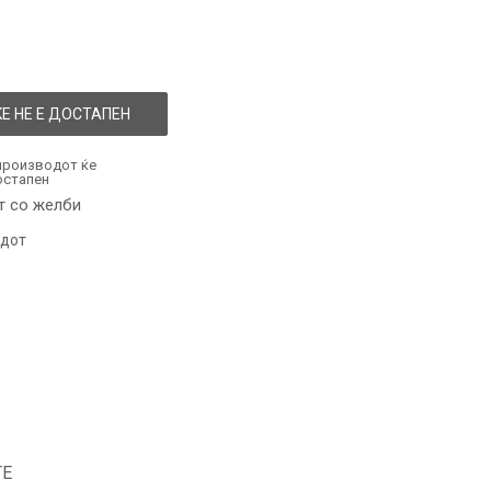
Е НЕ Е ДОСТАПЕН
производот ќе
остапен
т со желби
одот
ТЕ