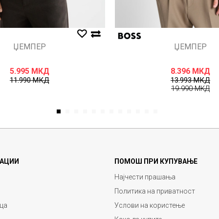
ЏЕМПЕР
ЏЕМПЕР
5.995
МКД
8.396
МКД
11.990
МКД
13.993
МКД
19.990
МКД
1
2
3
4
5
6
7
8
9
10
11
12
АЦИИ
ПОМОШ ПРИ КУПУВАЊЕ
Најчести прашања
Политика на приватност
ца
Услови на користење