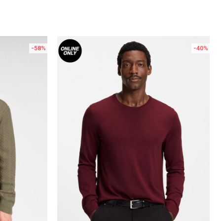
-58
%
-40
%