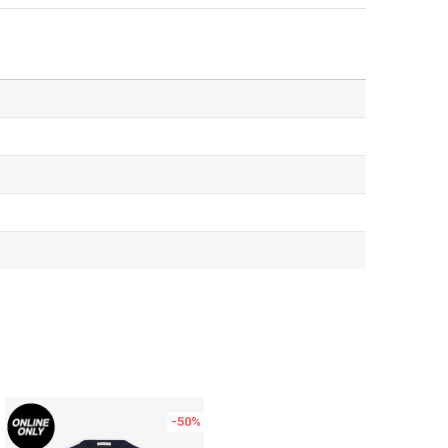
-50
%