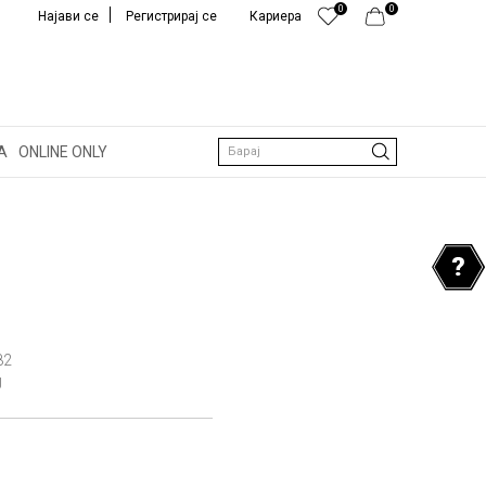
0
0
Најави се
Регистрирај се
Кариера
А
ONLINE ONLY
Барај
82
U