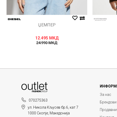
ЏЕМПЕР
12.495
МКД
24.990
МКД
ИНФОРМ
За нас
070275363
Брендови
ул. Никола Кљусев бр.6, кат 7
Продавни
1000 Скопје, Македонија