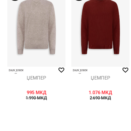
ИСПРАТИ
ЏЕМПЕР
ЏЕМПЕР
995
МКД
1.076
МКД
1.990
МКД
2.690
МКД