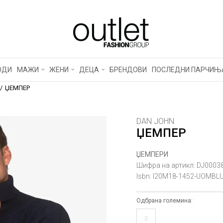
ОДИ
МАЖИ
ЖЕНИ
ДЕЦА
БРЕНДОВИ
ПОСЛЕДНИ ПАРЧИЊ
ЏЕМПЕР
DAN JOHN
ЏЕМПЕР
ЏЕМПЕРИ
Шифра на артикл:
DJ0003
Isbn:
I20M18-1452-UOMBL
Одбрана големина:
S