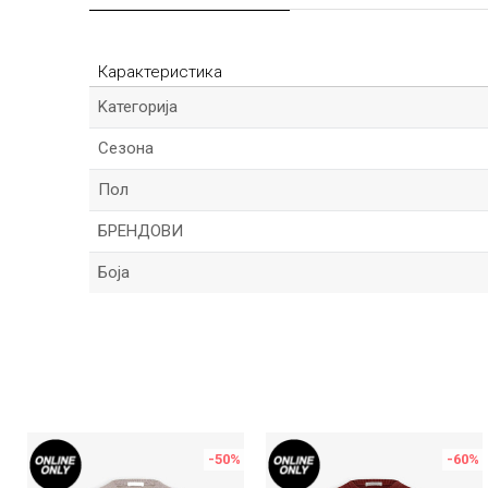
Карактеристика
Kатегорија
Сезона
Пол
БРЕНДОВИ
Боја
Име/Прекар
Порака
-50
%
-60
%