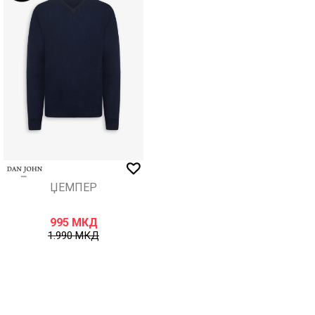
ЏЕМПЕР
995
МКД
1.990
МКД