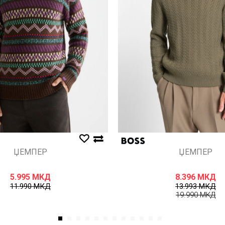
ЏЕМПЕР
ЏЕМПЕР
5.995
МКД
8.396
МКД
11.990
МКД
13.993
МКД
19.990
МКД
1
2
3
4
5
6
7
8
9
10
11
12