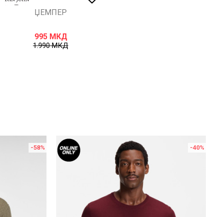
ЏЕМПЕР
995
МКД
1.990
МКД
-58
%
-40
%