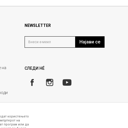
NEWSLETTER
Најави се
 на
СЛЕДИ НÉ
води
годат користењето
мпјутерот на
ат програм или да