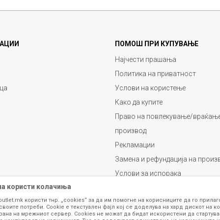
АЦИИ
ПОМОШ ПРИ КУПУВАЊЕ
Најчести прашања
Политика на приватност
ца
Услови на користење
Како да купите
Право на повлекување/враќање
производ
Рекламации
Замена и рефундација на произ
Услови за испорака
на користи колачиња
Плаќање
outlet.mk користи тнр. „cookies“ за да им помогне на корисниците да го прила
своите потреби. Cookie е текстуален фајл кој се доделува на хард дискот на ко
рана на мрежниот сервер. Cookies не можат да бидат искористени да стартува