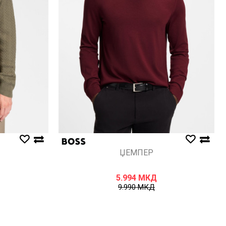
ЏЕМПЕР
5.994
МКД
9.990
МКД