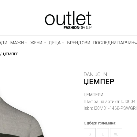
ОДИ
МАЖИ
ЖЕНИ
ДЕЦА
БРЕНДОВИ
ПОСЛЕДНИ ПАРЧИЊ
ЏЕМПЕР
DAN JOHN
ЏЕМПЕР
ЏЕМПЕРИ
Шифра на артикл:
DJ0004
Isbn:
I20M31-1468-PSWGRI
Одбери големина:
S
L
XL