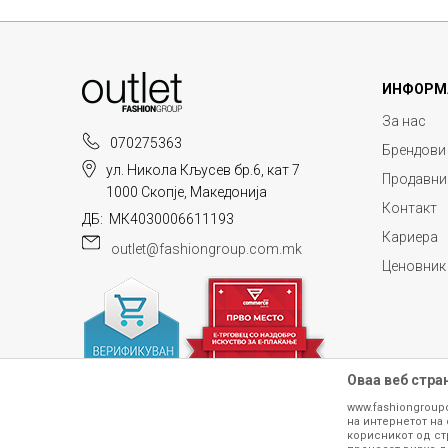
ИНФОРМ
За нас
070275363
Брендови
ул. Никола Кљусев бр.6, кат 7
Продавни
1000 Скопје, Македонија
Контакт
ДБ: МК4030006611193
Кариера
outlet@fashiongroup.com.mk
Ценовник
Оваа веб стра
www.fashiongroup
на интернетот на 
корисникот од ст