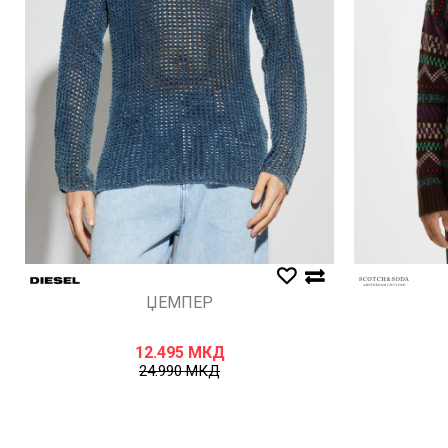
ЏЕМПЕР
12.495
МКД
24.990
МКД