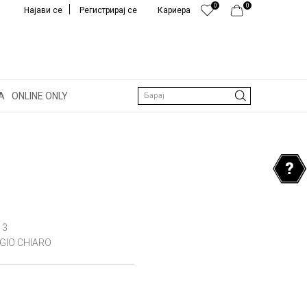
0
0
Најави се
Регистрирај се
Кариера
А
ONLINE ONLY
Барај
13
GIO CHIARO