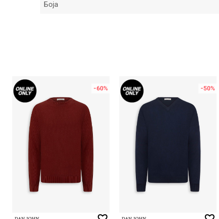
Боја
Име/Прекар
Порака
-60
%
-50
%
ИСПРАТИ