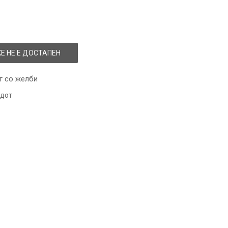
Е НЕ Е ДОСТАПЕН
т со желби
одот