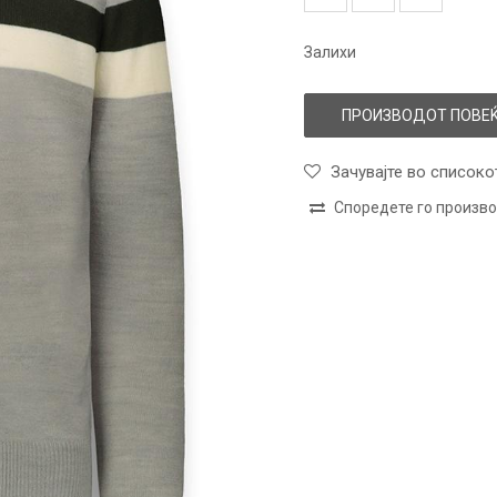
Залихи
ПРОИЗВОДОТ ПОВЕЌ
Зачувајте во списоко
Споредете го произв