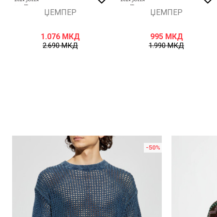
ЏЕМПЕР
ЏЕМПЕР
1.076
МКД
995
МКД
2.690
МКД
1.990
МКД
%
-50
%