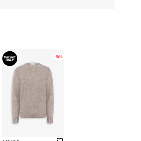
-50
%