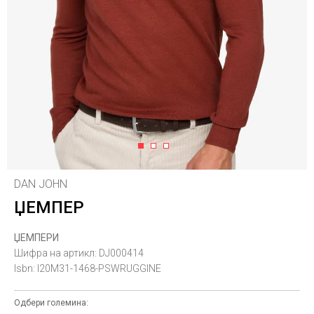
1
2
3
DAN JOHN
ЏЕМПЕР
ЏЕМПЕРИ
Шифра на артикл:
DJ000414
Isbn:
I20M31-1468-PSWRUGGINE
Одбери големина: