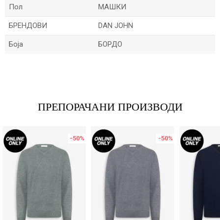
Пол
МАШКИ
БРЕНДОВИ
DAN JOHN
Боја
БОРДО
Име/Прекар
Е-меил
ПРЕПОРАЧАНИ ПРОИЗВОДИ
-50
%
-50
%
Порака