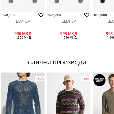
ИСПРАТИ
ЏЕМПЕР
ЏЕМПЕР
ЏЕ
995
МКД
995
МКД
995
1.990
МКД
1.990
МКД
1.99
СЛИЧНИ ПРОИЗВОДИ
-50
%
-50
%