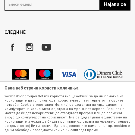
Кариера
Најави се
Како да купите
Ценовник
Право на повлекување/враќање на производ
Рекламации
Замена и рефундација на производи
СЛЕДИ НÉ
Услови за испорака
Плаќање
Оваа веб страна користи колачиња
www.fashiongroupoutlet.mk користи тнр. „cookies“ за да им помогне на
корисниците да го прилагодат користењето на интернетот на своите
Сите информации околу производите кои се изложени на нашата
потреби. Cookie е текстуален фајл кој се доделува на хард дискот на
онлајн продавница се стремиме да бидат конкретни, точни и прецизни,
компјутерот на корисникот од страна на мрежниот сервер. Cookies не
можат да бидат искористени да стартуваат програм или да пренесат
меѓутоа не можеме да гарантираме дека се без ниту една грешка или
вирус до компјутерот на корисникот. Тие се доделуваат единствено на
пак дека сите производи во моментот се достапни на залиха.
корисниците и можат да бидат прочитани од страна на мрежниот сервер
Фотографиите се најверодостојниот приказ на производот. Доколку
во доменот кој Ви ги пратил. Една од основните намени на тнр. сookies е
дојде до потреба за замена на производ или рефундација, процедурата
да Ви обезбеди погодности кои ќе Ви заштедат време.
може да трае до 15 работни дена. За повеќе информации,