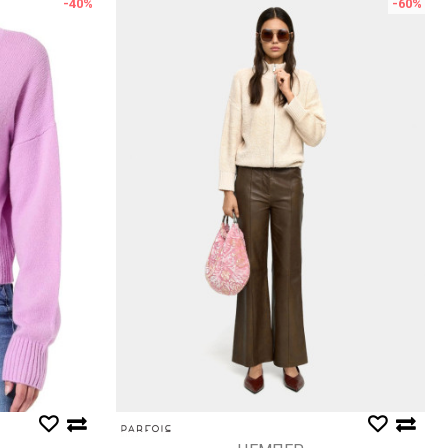
-40
%
-60
%