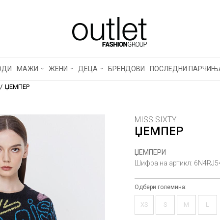
ОДИ
МАЖИ
ЖЕНИ
ДЕЦА
БРЕНДОВИ
ПОСЛЕДНИ ПАРЧИЊ
ЏЕМПЕР
MISS SIXTY
ЏЕМПЕР
ЏЕМПЕРИ
Шифра на артикл:
6N4RJ5
Одбери големина:
XS
S
M
L