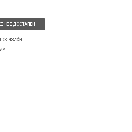
Е НЕ Е ДОСТАПЕН
т со желби
одот