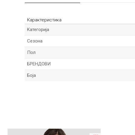
Карактеристика
Kатегорија
Сезона
Пол
БРЕНДОВИ
Боја
Име/Прекар
Порака