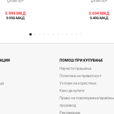
ЏЕМПЕР
ЏЕМПЕР
5.994
МКД
5.694
МКД
9.990
МКД
9.490
МКД
1
2
3
4
5
6
7
8
9
10
11
12
АЦИИ
ПОМОШ ПРИ КУПУВАЊЕ
Најчести прашања
Политика на приватност
ца
Услови на користење
Како да купите
Право на повлекување/враќање
производ
Рекламации