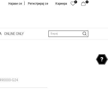
0
0
Најави се
Регистрирај се
Кариера
А
ONLINE ONLY
Барај
490000-G24