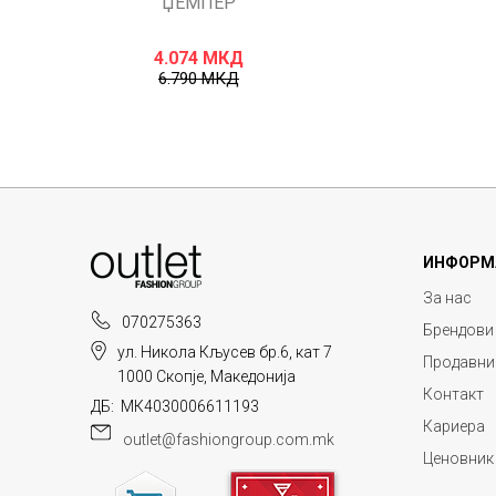
ЏЕМПЕР
4.074
МКД
6.790
МКД
ИНФОРМ
За нас
070275363
Брендови
ул. Никола Кљусев бр.6, кат 7
Продавни
1000 Скопје, Македонија
Контакт
ДБ: МК4030006611193
Кариера
outlet@fashiongroup.com.mk
Ценовник