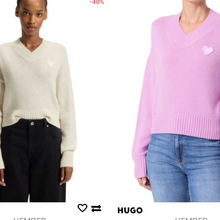
-40
%