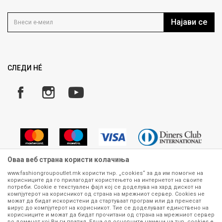
Контакт
Услови на користење
Кариера
Најави се
Како да купите
Ценовник
Право на повлекување/враќање на производ
Рекламации
Замена и рефундација на производи
СЛЕДИ НÉ
Услови за испорака
Плаќање
Оваа веб страна користи колачиња
www.fashiongroupoutlet.mk користи тнр. „cookies“ за да им помогне на
корисниците да го прилагодат користењето на интернетот на своите
Сите информации околу производите кои се изложени на нашата
потреби. Cookie е текстуален фајл кој се доделува на хард дискот на
онлајн продавница се стремиме да бидат конкретни, точни и прецизни,
компјутерот на корисникот од страна на мрежниот сервер. Cookies не
можат да бидат искористени да стартуваат програм или да пренесат
меѓутоа не можеме да гарантираме дека се без ниту една грешка или
вирус до компјутерот на корисникот. Тие се доделуваат единствено на
пак дека сите производи во моментот се достапни на залиха.
корисниците и можат да бидат прочитани од страна на мрежниот сервер
Фотографиите се најверодостојниот приказ на производот. Доколку
во доменот кој Ви ги пратил. Една од основните намени на тнр. сookies е