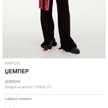
1
2
3
4
5
PARFOIS
ЏЕМПЕР
ЏЕМПЕРИ
Шифра на артикл:
190836_GY
Одбрана големина:
U