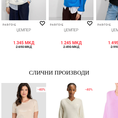
ИСПРАТИ
ЏЕМПЕР
ЏЕМПЕР
ЏЕ
1.345
МКД
1.245
МКД
1.49
2.690
МКД
2.490
МКД
2.99
СЛИЧНИ ПРОИЗВОДИ
-40
%
-40
%