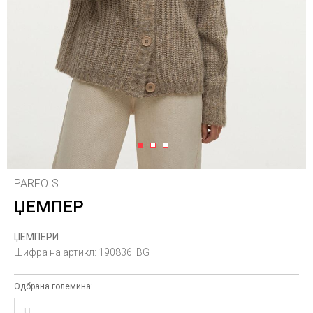
1
2
3
PARFOIS
ЏЕМПЕР
ЏЕМПЕРИ
Шифра на артикл:
190836_BG
Одбрана големина:
U