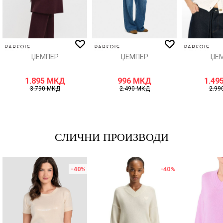
ИСПРАТИ
ЏЕМПЕР
ЏЕМПЕР
ЏЕ
1.895
МКД
996
МКД
1.49
3.790
МКД
2.490
МКД
2.99
СЛИЧНИ ПРОИЗВОДИ
-40
%
-40
%