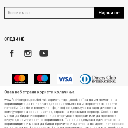
Контакт
Услови на користење
Кариера
Најави се
Како да купите
Ценовник
Право на повлекување/враќање на производ
Рекламации
Замена и рефундација на производи
СЛЕДИ НÉ
Услови за испорака
Плаќање
Оваа веб страна користи колачиња
www.fashiongroupoutlet.mk користи тнр. „cookies“ за да им помогне на
корисниците да го прилагодат користењето на интернетот на своите
Сите информации околу производите кои се изложени на нашата
потреби. Cookie е текстуален фајл кој се доделува на хард дискот на
онлајн продавница се стремиме да бидат конкретни, точни и прецизни,
компјутерот на корисникот од страна на мрежниот сервер. Cookies не
можат да бидат искористени да стартуваат програм или да пренесат
меѓутоа не можеме да гарантираме дека се без ниту една грешка или
вирус до компјутерот на корисникот. Тие се доделуваат единствено на
пак дека сите производи во моментот се достапни на залиха.
корисниците и можат да бидат прочитани од страна на мрежниот сервер
Фотографиите се најверодостојниот приказ на производот. Доколку
во доменот кој Ви ги пратил. Една од основните намени на тнр. сookies е