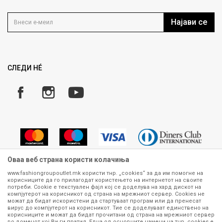
Контакт
Услови на користење
Кариера
Најави се
Како да купите
Ценовник
Право на повлекување/враќање на производ
Рекламации
Замена и рефундација на производи
СЛЕДИ НÉ
Услови за испорака
Плаќање
Оваа веб страна користи колачиња
www.fashiongroupoutlet.mk користи тнр. „cookies“ за да им помогне на
корисниците да го прилагодат користењето на интернетот на своите
Сите информации околу производите кои се изложени на нашата
потреби. Cookie е текстуален фајл кој се доделува на хард дискот на
онлајн продавница се стремиме да бидат конкретни, точни и прецизни,
компјутерот на корисникот од страна на мрежниот сервер. Cookies не
можат да бидат искористени да стартуваат програм или да пренесат
меѓутоа не можеме да гарантираме дека се без ниту една грешка или
вирус до компјутерот на корисникот. Тие се доделуваат единствено на
пак дека сите производи во моментот се достапни на залиха.
корисниците и можат да бидат прочитани од страна на мрежниот сервер
Фотографиите се најверодостојниот приказ на производот. Доколку
во доменот кој Ви ги пратил. Една од основните намени на тнр. сookies е