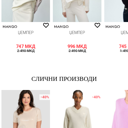
ИСПРАТИ
ЏЕМПЕР
ЏЕМПЕР
ЏЕ
747
МКД
996
МКД
745
2.490
МКД
2.490
МКД
1.49
СЛИЧНИ ПРОИЗВОДИ
-40
%
-40
%