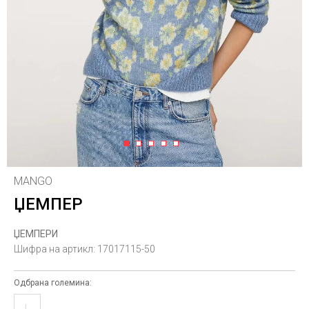
1
2
3
4
5
MANGO
ЏЕМПЕР
ЏЕМПЕРИ
Шифра на артикл:
17017115-50
Одбрана големина:
L